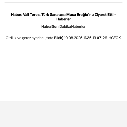
Haber: Vali Toros, Türk Sanatçısı Musa Eroğlu'nu Ziyaret Etti -
Haberler
Haber
Son Dakika
Haberler
Gizlilik ve çerez ayarları
[Hata Bildir]
10.08.2026 11:36:19 #7.12# .HCFOK.