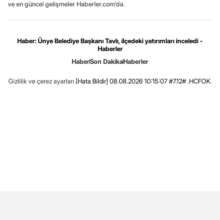
ve en güncel gelişmeler Haberler.com’da.
Haber: Ünye Belediye Başkanı Tavlı, ilçedeki yatırımları inceledi -
Haberler
Haber
Son Dakika
Haberler
Gizlilik ve çerez ayarları
[Hata Bildir]
08.08.2026 10:15:07 #7.12# .HCFOK.