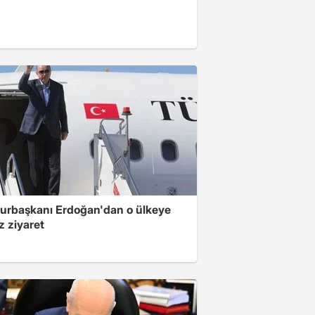
rbaşkanı Erdoğan'dan o ülkeye
z ziyaret