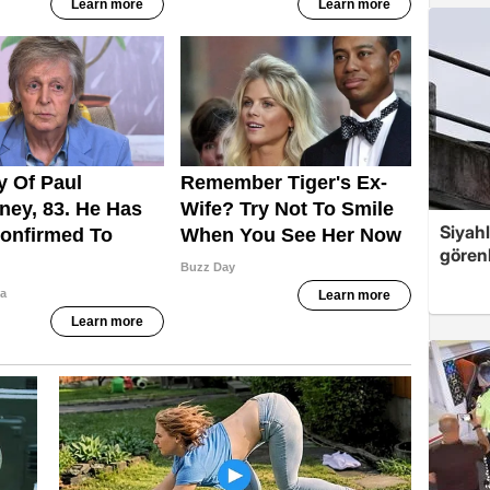
Siyahl
görenl