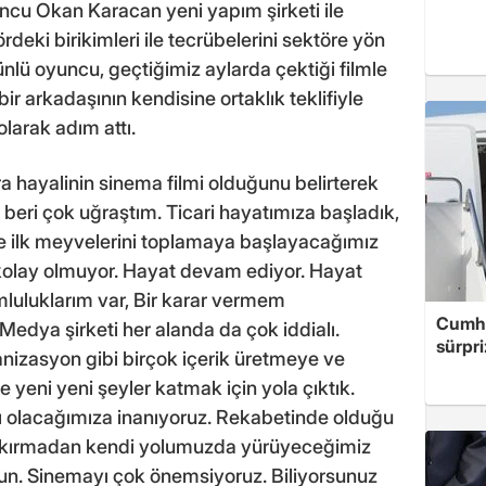
cu Okan Karacan yeni yapım şirketi ile
rdeki birikimleri ile tecrübelerini sektöre yön
ünlü oyuncu, geçtiğimiz aylarda çektiği filmle
ir arkadaşının kendisine ortaklık teklifiyle
olarak adım attı.
 hayalinin sinema filmi olduğunu belirterek
eri çok uğraştım. Ticari hayatımıza başladık,
e ilk meyvelerini toplamaya başlayacağımız
kolay olmuyor. Hayat devam ediyor. Hayat
uluklarım var, Bir karar vermem
Cumhu
Medya şirketi her alanda da çok iddialı.
sürpri
anizasyon gibi birçok içerik üretmeye ve
e yeni yeni şeyler katmak için yola çıktık.
lı olacağımıza inanıyoruz. Rekabetinde olduğu
, kırmadan kendi yolumuzda yürüyeceğimiz
lsun. Sinemayı çok önemsiyoruz. Biliyorsunuz