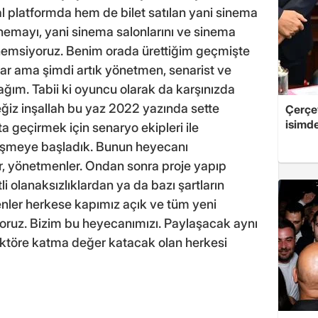
l platformda hem de bilet satılan yani sinema
 sinemayı, yani sinema salonlarını ve sinema
 önemsiyoruz. Benim orada ürettiğim geçmişte
ar ama şimdi artık yönetmen, senarist ve
cağım. Tabii ki oyuncu olarak da karşınızda
eğiz inşallah bu yaz 2022 yazında sette
Çerçe
isimd
 geçirmek için senaryo ekipleri ile
üşmeye başladık. Bunun heyecanı
er, yönetmenler. Ondan sonra proje yapıp
 olanaksızlıklardan ya da bazı şartların
ler herkese kapımız açık ve tüm yeni
iyoruz. Bizim bu heyecanımızı. Paylaşacak aynı
ektöre katma değer katacak olan herkesi