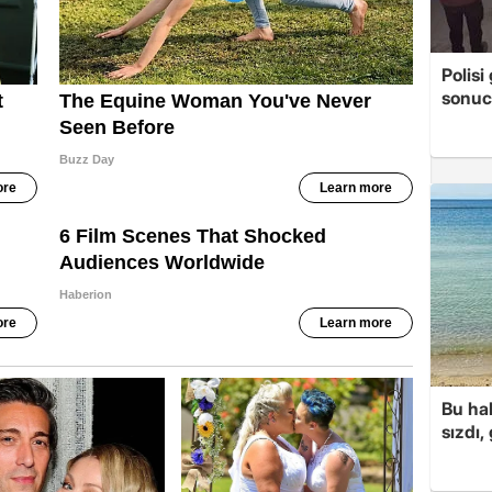
Polis
sonuc
Bu hal
sızdı,