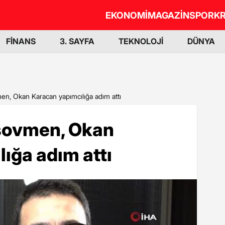
EKONOMİ
MAGAZİN
SPOR
KR
FİNANS
3. SAYFA
TEKNOLOJİ
DÜNYA
n, Okan Karacan yapımcılığa adım attı
şovmen, Okan
ığa adım attı