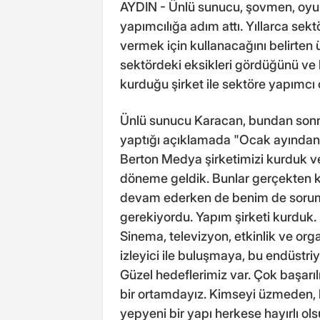
AYDIN - Ünlü sunucu, şovmen, oyun
yapımcılığa adım attı. Yıllarca sektö
vermek için kullanacağını belirten 
sektördeki eksikleri gördüğünü ve b
kurduğu şirket ile sektöre yapımcı 
Ünlü sunucu Karacan, bundan sonra
yaptığı açıklamada "Ocak ayından b
Berton Medya şirketimizi kurduk v
döneme geldik. Bunlar gerçekten 
devam ederken de benim de soruml
gerekiyordu. Yapım şirketi kurduk. 
Sinema, televizyon, etkinlik ve org
izleyici ile buluşmaya, bu endüstriy
Güzel hedeflerimiz var. Çok başarı
bir ortamdayız. Kimseyi üzmeden
yepyeni bir yapı herkese hayırlı o