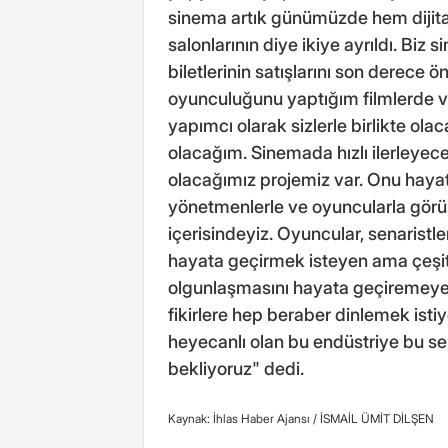
sinema artık günümüzde hem dijita
salonlarının diye ikiye ayrıldı. Biz
biletlerinin satışlarını son derece
oyunculuğunu yaptığım filmlerde v
yapımcı olarak sizlerle birlikte ola
olacağım. Sinemada hızlı ilerleyec
olacağımız projemiz var. Onu hayata
yönetmenlerle ve oyuncularla gör
içerisindeyiz. Oyuncular, senaristl
hayata geçirmek isteyen ama çeşitli
olgunlaşmasını hayata geçiremeyen
fikirlere hep beraber dinlemek ist
heyecanlı olan bu endüstriye bu s
bekliyoruz" dedi.
Kaynak: İhlas Haber Ajansı /
İSMAİL ÜMİT DİLŞEN