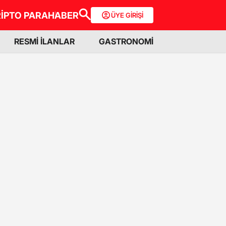
İPTO PARA
HABER
ÜYE GİRİŞİ
RESMİ İLANLAR
GASTRONOMİ