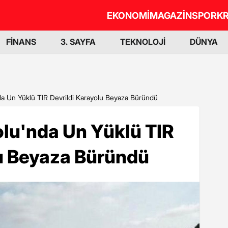
EKONOMİ
MAGAZİN
SPOR
KR
FİNANS
3. SAYFA
TEKNOLOJİ
DÜNYA
a Un Yüklü TIR Devrildi Karayolu Beyaza Büründü
lu'nda Un Yüklü TIR
lu Beyaza Büründü