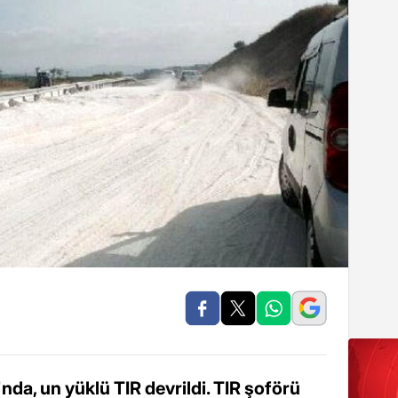
da, un yüklü TIR devrildi. TIR şoförü