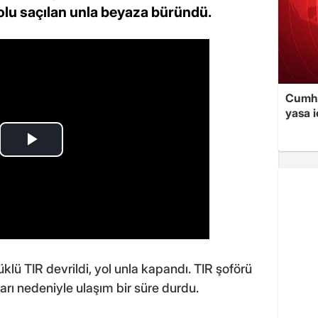
olu saçılan unla beyaza büründü.
Cumhu
yasa i
lü TIR devrildi, yol unla kapandı. TIR şoförü
arı nedeniyle ulaşım bir süre durdu.