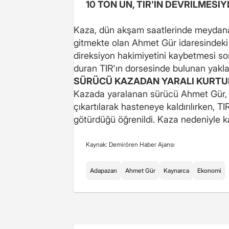
10 TON UN, TIR'IN DEVRİLMESİY
Kaza, dün akşam saatlerinde meydana
gitmekte olan Ahmet Gür idaresindeki
direksiyon hakimiyetini kaybetmesi son
duran TIR'ın dorsesinde bulunan yaklaş
SÜRÜCÜ KAZADAN YARALI KURT
Kazada yaralanan sürücü Ahmet Gür, 11
çıkartılarak hasteneye kaldırılırken, T
götürdüğü öğrenildi. Kaza nedeniyle k
Kaynak: Demirören Haber Ajansı
Adapazarı
Ahmet Gür
Kaynarca
Ekonomi