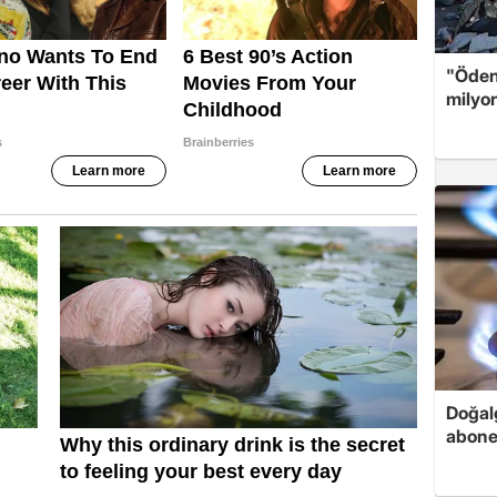
"Öden
milyon
Doğalg
abonel