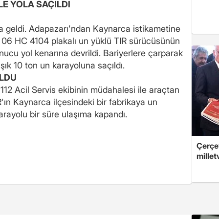
LE YOLA SAÇILDI
 geldi. Adapazarı'ndan Kaynarca istikametine
 06 HC 4104 plakalı un yüklü TIR sürücüsünün
ucu yol kenarına devrildi. Bariyerlere çarparak
ık 10 ton un karayoluna saçıldı.
ULDU
2 Acil Servis ekibinin müdahalesi ile araçtan
IR'ın Kaynarca ilçesindeki bir fabrikaya un
arayolu bir süre ulaşıma kapandı.
Çerçev
millet