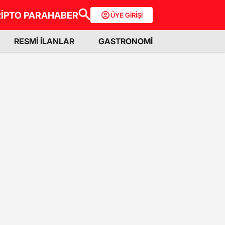
İPTO PARA
HABER
ÜYE GİRİŞİ
RESMİ İLANLAR
GASTRONOMİ