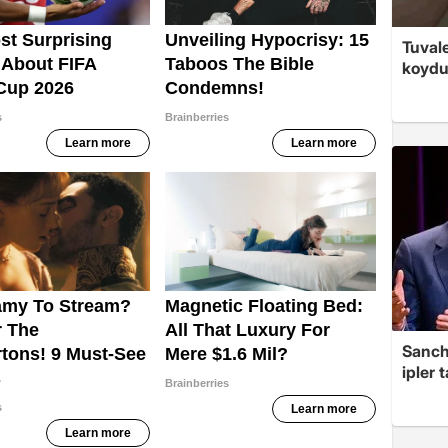
Tuvale
koyd
Sanche
ipler