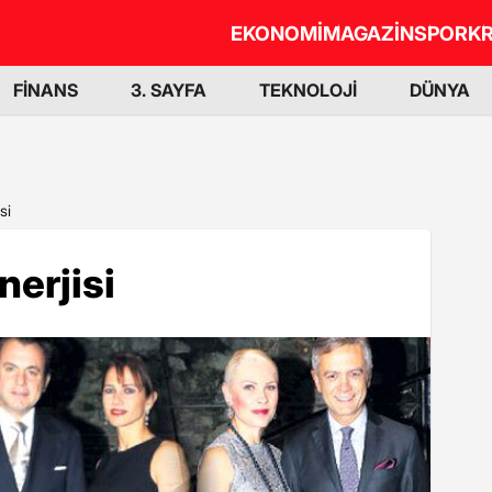
EKONOMİ
MAGAZİN
SPOR
KR
FİNANS
3. SAYFA
TEKNOLOJİ
DÜNYA
si
nerjisi