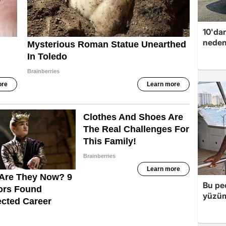
10'dan
neden
Bu peç
yüzüm