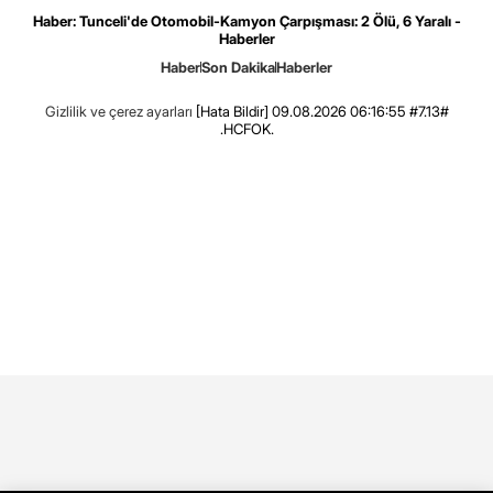
Haber: Tunceli'de Otomobil-Kamyon Çarpışması: 2 Ölü, 6 Yaralı -
Haberler
Haber
Son Dakika
Haberler
Gizlilik ve çerez ayarları
[Hata Bildir]
09.08.2026 06:16:55 #7.13#
.HCFOK.