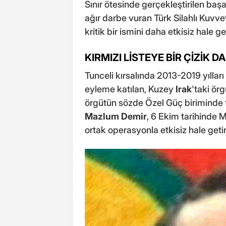
Sınır ötesinde gerçekleştirilen baş
ağır darbe vuran Türk Silahlı Kuvvet
kritik bir ismini daha etkisiz hale get
KIRMIZI LİSTEYE BİR ÇİZİK D
Tunceli kırsalında 2013-2019 yıllar
eyleme katılan, Kuzey
Irak
'taki ör
örgütün sözde Özel Güç biriminde 
Mazlum Demir
, 6 Ekim tarihinde 
ortak operasyonla etkisiz hale getiri