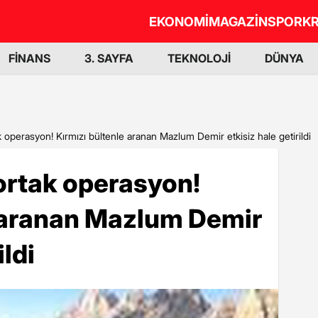
EKONOMİ
MAGAZİN
SPOR
KR
FİNANS
3. SAYFA
TEKNOLOJİ
DÜNYA
operasyon! Kırmızı bültenle aranan Mazlum Demir etkisiz hale getirildi
ortak operasyon!
e aranan Mazlum Demir
ildi