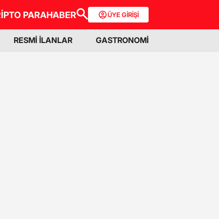
İPTO PARA
HABER
ÜYE GİRİŞİ
RESMİ İLANLAR
GASTRONOMİ