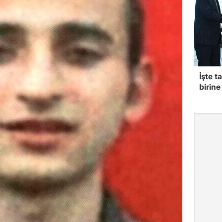
İşte t
birine 