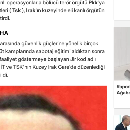
arılı operasyonlarla bölücü terör örgütü
Pkk
'ya
leri (
Tsk
),
Irak
'ın kuzeyinde eli kanlı örgütün
irdi.
AHA
ı arasında güvenlik güçlerine yönelik birçok
güt kamplarında sabotaj eğitimi aldıktan sonra
faaliyet göstermeye başlayan Jir kod adlı
MİT ve TSK'nın Kuzey Irak Gare'de düzenlediği
ldi.
Rapor
Ağabe