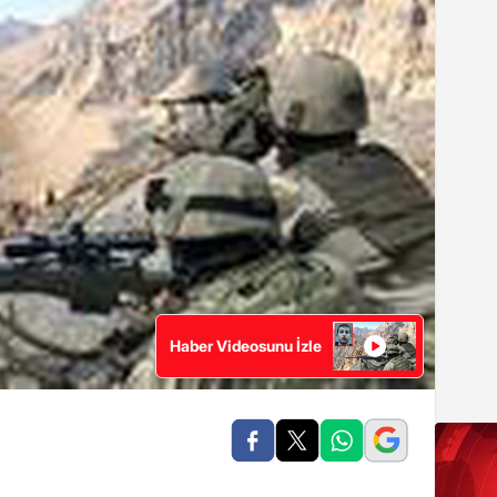
Haber Videosunu İzle