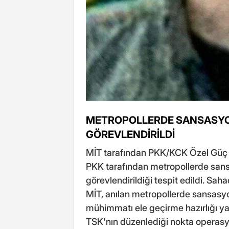
METROPOLLERDE SANSASYON
GÖREVLENDİRİLDİ
MİT tarafından PKK/KCK Özel Güç 
PKK tarafından metropollerde san
görevlendirildiği tespit edildi. Sah
MİT, anılan metropollerde sansasyo
mühimmatı ele geçirme hazırlığı yap
TSK'nın düzenlediği nokta operasyo