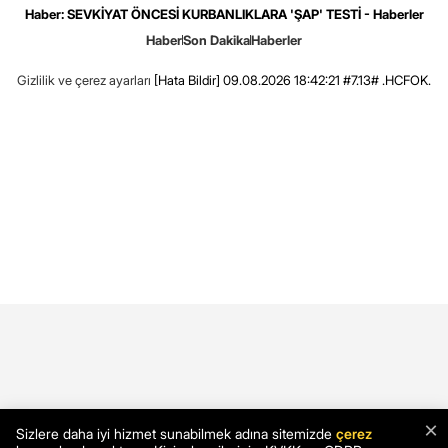
Haber: SEVKİYAT ÖNCESİ KURBANLIKLARA 'ŞAP' TESTİ - Haberler
Haber
Son Dakika
Haberler
Gizlilik ve çerez ayarları
[Hata Bildir]
09.08.2026 18:42:21 #7.13# .HCFOK.
×
Sizlere daha iyi hizmet sunabilmek adına sitemizde
çerez