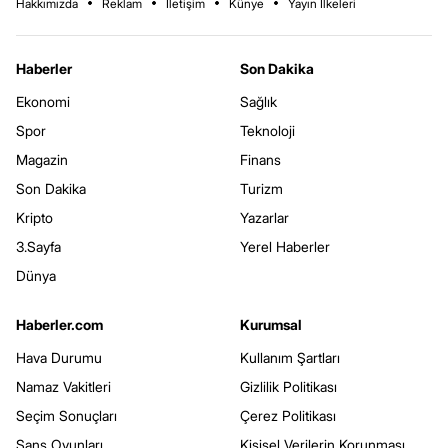
Hakkımızda
Reklam
İletişim
Künye
Yayın İlkeleri
Haberler
Son Dakika
Ekonomi
Sağlık
Spor
Teknoloji
Magazin
Finans
Son Dakika
Turizm
Kripto
Yazarlar
3.Sayfa
Yerel Haberler
Dünya
Haberler.com
Kurumsal
Hava Durumu
Kullanım Şartları
Namaz Vakitleri
Gizlilik Politikası
Seçim Sonuçları
Çerez Politikası
Şans Oyunları
Kişisel Verilerin Korunması