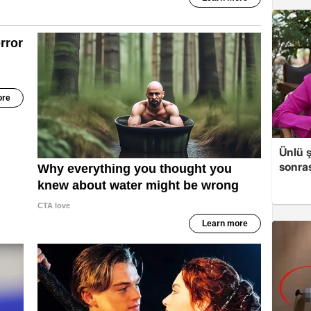
Ünlü ş
sonras