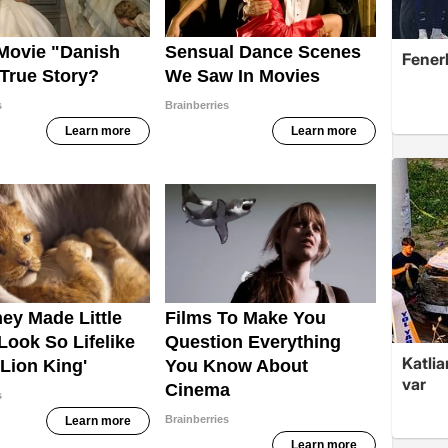
Fener
Katlia
var