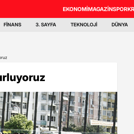
EKONOMİ
MAGAZİN
SPOR
KR
FİNANS
3. SAYFA
TEKNOLOJİ
DÜNYA
oruz
urluyoruz