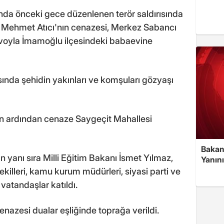
nda önceki gece düzenlenen terör saldırısında
i Mehmet Atıcı'nın cenazesi, Merkez Sabancı
voyla İmamoğlu ilçesindeki babaevine
sında şehidin yakınları ve komşuları gözyaşı
ın ardından cenaze Saygeçit Mahallesi
Bakan
n yanı sıra Milli Eğitim Bakanı İsmet Yılmaz,
Yanın
killeri, kamu kurum müdürleri, siyasi parti ve
e vatandaşlar katıldı.
nazesi dualar eşliğinde toprağa verildi.