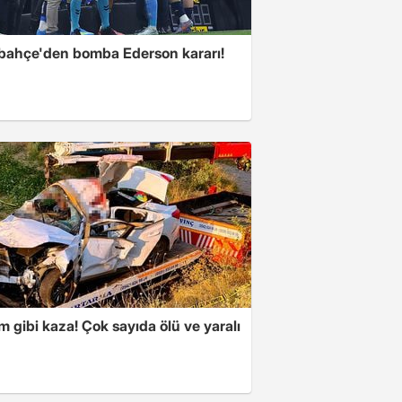
bahçe'den bomba Ederson kararı!
m gibi kaza! Çok sayıda ölü ve yaralı