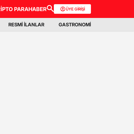
İPTO PARA
HABER
ÜYE GİRİŞİ
RESMİ İLANLAR
GASTRONOMİ