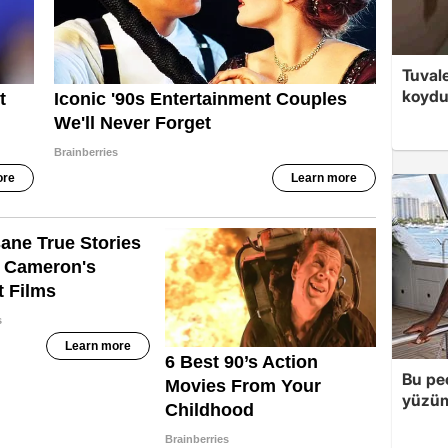
Tuvale
koyd
Bu peç
yüzüm