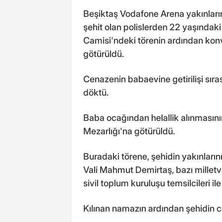
Beşiktaş Vodafone Arena yakınları
şehit olan polislerden 22 yaşındak
Camisi'ndeki törenin ardından kon
götürüldü.
Cenazenin babaevine getirilişi sıra
döktü.
Baba ocağından helallik alınmasın
Mezarlığı'na götürüldü.
Buradaki törene, şehidin yakınlarını
Vali Mahmut Demirtaş, bazı milletve
sivil toplum kuruluşu temsilcileri il
Kılınan namazın ardından şehidin ce