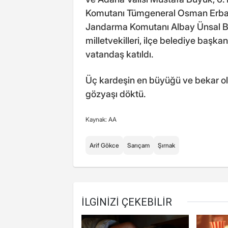
Komutanı Tümgeneral Osman Erbaş,
Jandarma Komutanı Albay Ünsal Bu
milletvekilleri, ilçe belediye başkan
vatandaş katıldı.
Üç kardeşin en büyüğü ve bekar old
gözyaşı döktü.
Kaynak: AA
Arif Gökce
Sarıçam
Şırnak