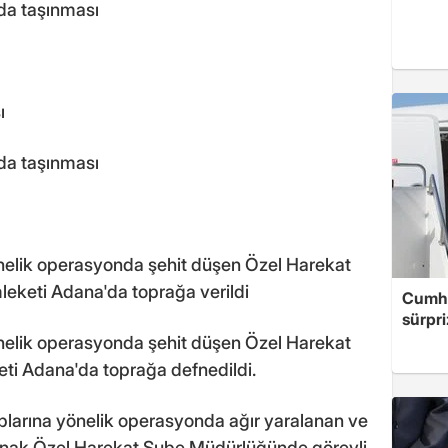
nda taşınması
ı
nda taşınması
nelik operasyonda şehit düşen Özel Harekat
leketi Adana'da toprağa verildi
Cumhu
sürpri
nelik operasyonda şehit düşen Özel Harekat
eti Adana'da toprağa defnedildi.
plarına yönelik operasyonda ağır yaralanan ve
Şırnak Özel Harekat Şube Müdürlüğünde görevli