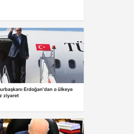
rbaşkanı Erdoğan'dan o ülkeye
z ziyaret