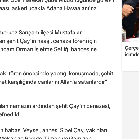
aaşı, askeri uçakla Adana Havaalanı'na
 merkez Sarıçam ilçesi Mustafalar
n şehit Çay'ın naaşı, cenaze töreni için
Çerçe
ıçam Orman İşletme Şefliği bahçesine
isimd
daki tören öncesinde yaptığı konuşmada, şehit
et karşılığında canlarını Allah'a satanlardır"
ılan namazın ardından şehit Çay'ın cenazesi,
fnedildi.
 babası Veysel, annesi Sibel Çay, yakınları
. Mekanize Piyade Tümen ve Garnizon