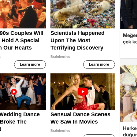
Meğer
çok k
Herke
düğünü