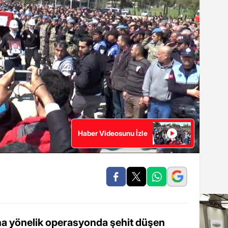
Haber Videosunu İzle
a yönelik operasyonda şehit düşen