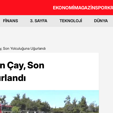
EKONOMİ
MAGAZİN
SPOR
KR
FİNANS
3. SAYFA
TEKNOLOJİ
DÜNYA
ay, Son Yolculuğuna Uğurlandı
an Çay, Son
rlandı