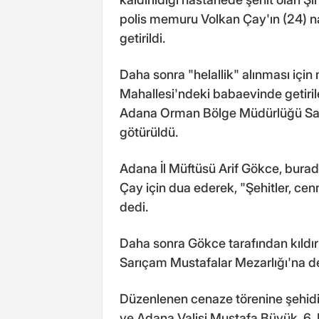
polis memuru Volkan Çay'ın (24) n
getirildi.
Daha sonra "helallik" alınması için
Mahallesi'ndeki babaevinde getirile
Adana Orman Bölge Müdürlüğü Sar
götürüldü.
Adana İl Müftüsü Arif Gökce, bura
Çay için dua ederek, "Şehitler, cenn
dedi.
Daha sonra Gökce tarafından kıldır
Sarıçam Mustafalar Mezarlığı'na de
Düzenlenen cenaze törenine şehidin
ve Adana Valisi Mustafa Büyük, 6