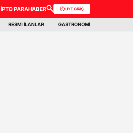
İPTO PARA
HABER
ÜYE GİRİŞİ
RESMİ İLANLAR
GASTRONOMİ