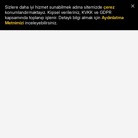
×
Sizlere daha iyi hizmet sunabilmek adına sitemizde
çerez
konumlandırmaktayız. Kişisel verileriniz, KVKK ve GDPR
kapsamında toplanıp işlenir. Detaylı bilgi almak için
Aydınlatma
Metnimizi
inceleyebilirsiniz.