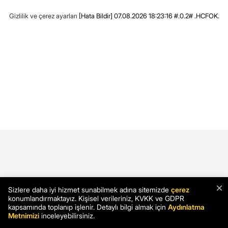
Gizlilik ve çerez ayarları
[Hata Bildir]
07.08.2026 18:23:16 #.0.2# .HCFOK.
×
Sizlere daha iyi hizmet sunabilmek adına sitemizde
çerez
konumlandırmaktayız. Kişisel verileriniz, KVKK ve GDPR
kapsamında toplanıp işlenir. Detaylı bilgi almak için
Aydınlatma
Metnimizi
inceleyebilirsiniz.