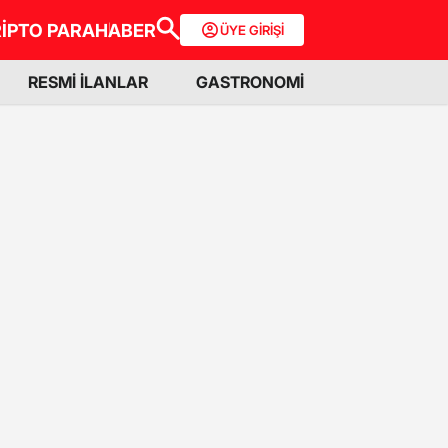
İPTO PARA
HABER
ÜYE GİRİŞİ
RESMİ İLANLAR
GASTRONOMİ