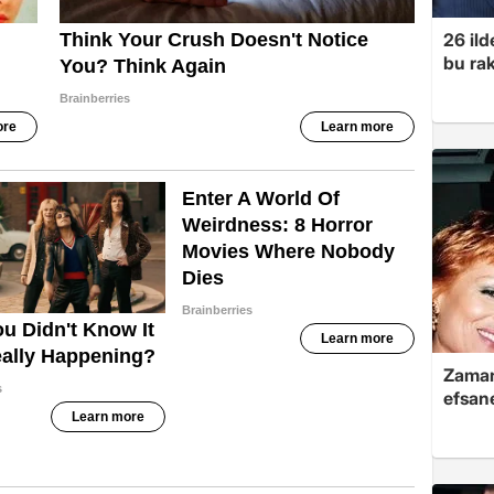
26 ild
bu ra
Zaman
efsane