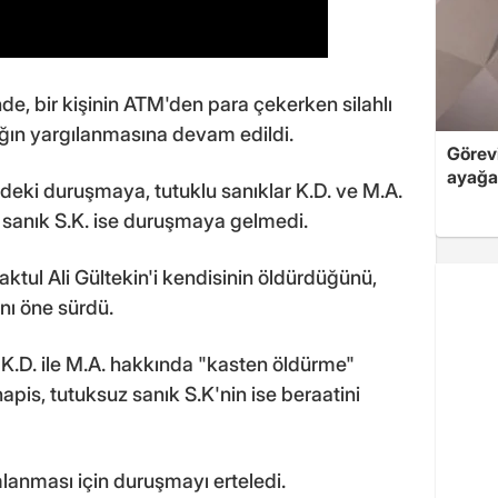
e, bir kişinin ATM'den para çekerken silahlı
nığın yargılanmasına devam edildi.
Görev
ayağa 
eki duruşmaya, tutuklu sanıklar K.D. ve M.A.
uz sanık S.K. ise duruşmaya gelmedi.
tul Ali Gültekin'i kendisinin öldürdüğünü,
ını öne sürdü.
K.D. ile M.A. hakkında "kasten öldürme"
pis, tutuksuz sanık S.K'nin ise beraatini
anması için duruşmayı erteledi.