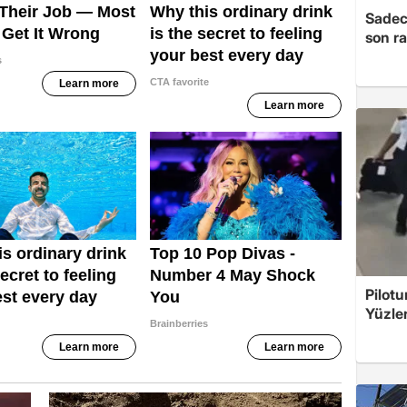
Sadec
son r
Pilotu
Yüzle