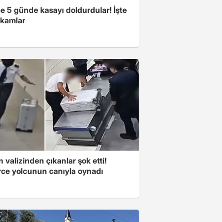
e 5 günde kasayı doldurdular! İşte
akamlar
n valizinden çıkanlar şok etti!
rce yolcunun canıyla oynadı