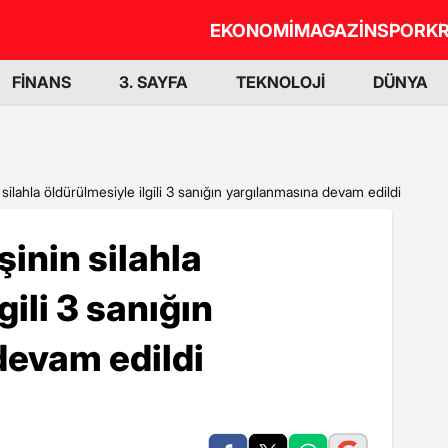
EKONOMİ
MAGAZİN
SPOR
KR
FİNANS
3. SAYFA
TEKNOLOJİ
DÜNYA
silahla öldürülmesiyle ilgili 3 sanığın yargılanmasına devam edildi
inin silahla
gili 3 sanığın
devam edildi