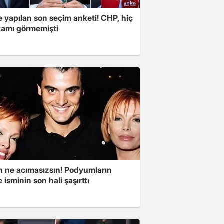
e yapılan son seçim anketi! CHP, hiç
kamı görmemişti
 ne acımasızsın! Podyumların
 isminin son hali şaşırttı