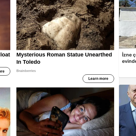
İzne ç
evinde