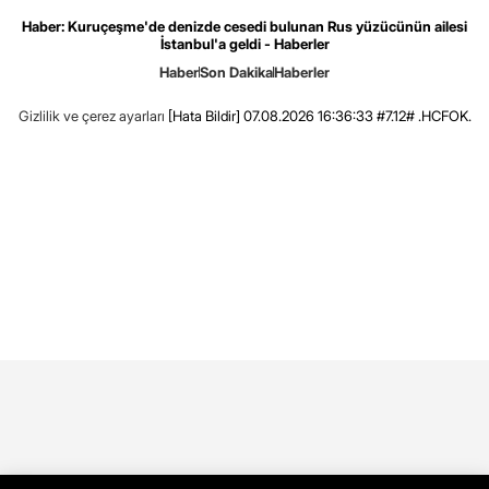
Haber: Kuruçeşme'de denizde cesedi bulunan Rus yüzücünün ailesi
İstanbul'a geldi - Haberler
Haber
Son Dakika
Haberler
Gizlilik ve çerez ayarları
[Hata Bildir]
07.08.2026 16:36:33 #7.12# .HCFOK.