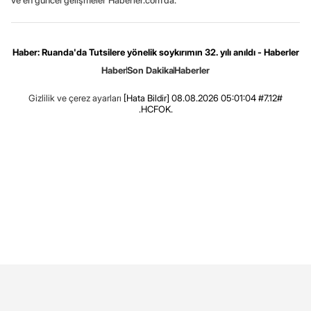
ve en güncel gelişmeler Haberler.com’da.
Haber: Ruanda'da Tutsilere yönelik soykırımın 32. yılı anıldı - Haberler
Haber
Son Dakika
Haberler
Gizlilik ve çerez ayarları
[Hata Bildir]
08.08.2026 05:01:04 #7.12#
.HCFOK.