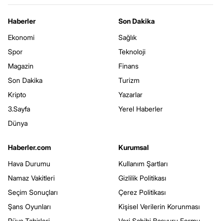
Haberler
Son Dakika
Ekonomi
Sağlık
Spor
Teknoloji
Magazin
Finans
Son Dakika
Turizm
Kripto
Yazarlar
3.Sayfa
Yerel Haberler
Dünya
Haberler.com
Kurumsal
Hava Durumu
Kullanım Şartları
Namaz Vakitleri
Gizlilik Politikası
Seçim Sonuçları
Çerez Politikası
Şans Oyunları
Kişisel Verilerin Korunması
Rüya Tabirleri
Veri Sahibi Başvuru Formu