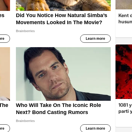
Kent d
husume
1081 y
parti 