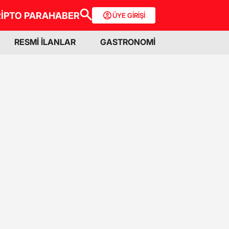
İPTO PARA
HABER
ÜYE GİRİŞİ
RESMİ İLANLAR
GASTRONOMİ