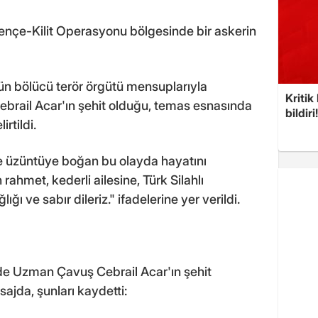
nçe-Kilit Operasyonu bölgesinde bir askerin
n bölücü terör örgütü mensuplarıyla
Kritik
rail Acar'ın şehit olduğu, temas esnasında
bildiri
irtildi.
 ve üzüntüye boğan bu olayda hayatını
ahmet, kederli ailesine, Türk Silahlı
lığı ve sabır dileriz." ifadelerine yer verildi.
de Uzman Çavuş Cebrail Acar'ın şehit
jda, şunları kaydetti: