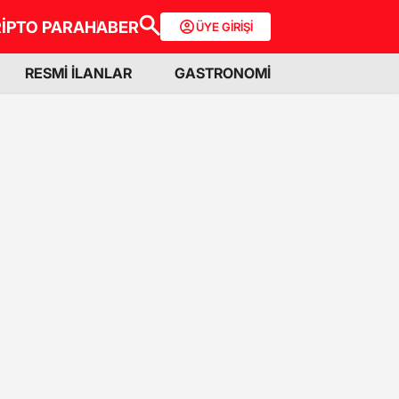
İPTO PARA
HABER
ÜYE GİRİŞİ
RESMİ İLANLAR
GASTRONOMİ