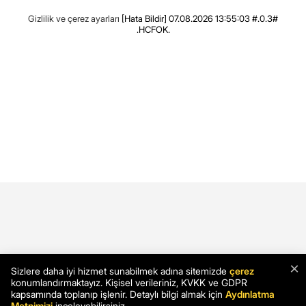
Gizlilik ve çerez ayarları
[Hata Bildir]
07.08.2026 13:55:03 #.0.3#
.HCFOK.
×
Sizlere daha iyi hizmet sunabilmek adına sitemizde
çerez
konumlandırmaktayız. Kişisel verileriniz, KVKK ve GDPR
kapsamında toplanıp işlenir. Detaylı bilgi almak için
Aydınlatma
Metnimizi
inceleyebilirsiniz.