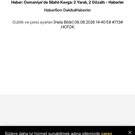
Haber: Osmaniye'de Silahlı Kavga: 2 Yaralı, 2 Gözaltı - Haberler
Haber
Son Dakika
Haberler
Gizlilik ve çerez ayarları
[Hata Bildir]
06.08.2026 14:40:58 #7.13#
.HCFOK.
×
Sizlere daha iyi hizmet sunabilmek adına sitemizde
çerez