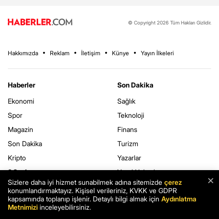
© Copyright 2026 Tüm Hakları Gizlidir.
Hakkımızda
Reklam
İletişim
Künye
Yayın İlkeleri
Haberler
Son Dakika
Ekonomi
Sağlık
Spor
Teknoloji
Magazin
Finans
Son Dakika
Turizm
Kripto
Yazarlar
3.Sayfa
Yerel Haberler
×
Sizlere daha iyi hizmet sunabilmek adına sitemizde
çerez
Dünya
konumlandırmaktayız. Kişisel verileriniz, KVKK ve GDPR
kapsamında toplanıp işlenir. Detaylı bilgi almak için
Aydınlatma
Metnimizi
inceleyebilirsiniz.
Haberler.com
Kurumsal