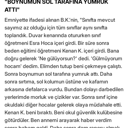
"BOYNUMUN SOL TARAFINA YUMRUK
ATTI"
Emniyette ifadesi alınan B.K.'nin, "Sınıfta mevcut
sayımız az olduğu için tüm sınıflar aynı sınıfta
toplandık. Duvar kenarında otururken sınıf
öğretmeni Esra Hoca içeri girdi. Bir süre sonra
beden eğitimi öğretmeni Kenan K. içeri girdi. Bana
doğru gelerek 'Ne gülüyorsun?' dedi. 'Gülmüyorum
hocam' dedim. Elimden tutup beni çekmeye çalıştı.
Sonra boynumun sol tarafına yumruk attı. Daha
sonra sırtıma, sol kolumun üstüne ve kafamın
arkasına defalarca vurdu. Bundan dolayı darbedilen
yerlerimde morluk ve çizikler var. Sonra sınıf içine
okuldaki diğer hocalar gelerek olaya müdahale etti.
Kenan K. beni bıraktı. Beni okul güvenlik kulübesine
götürdüler. Ben annemi arayarak haber verdim
sonra babam geldi. Daha sonra darp raporu almak