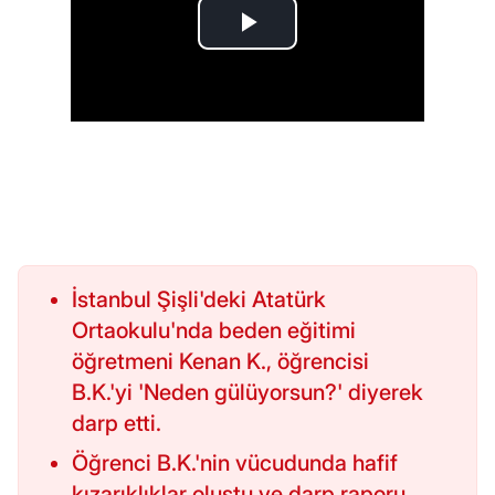
İstanbul Şişli'deki Atatürk
Ortaokulu'nda beden eğitimi
öğretmeni Kenan K., öğrencisi
B.K.'yi 'Neden gülüyorsun?' diyerek
darp etti.
Öğrenci B.K.'nin vücudunda hafif
kızarıklıklar oluştu ve darp raporu