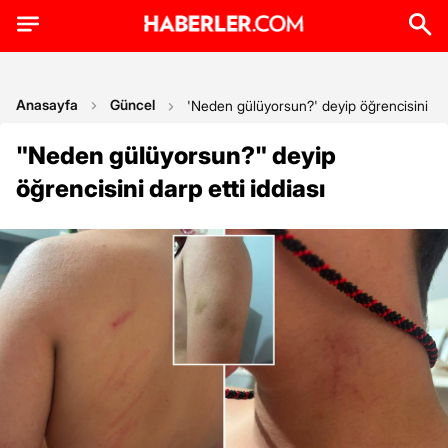
Anasayfa
Güncel
'Neden gülüyorsun?' deyip öğrencisini darp
"Neden gülüyorsun?" deyip
öğrencisini darp etti iddiası