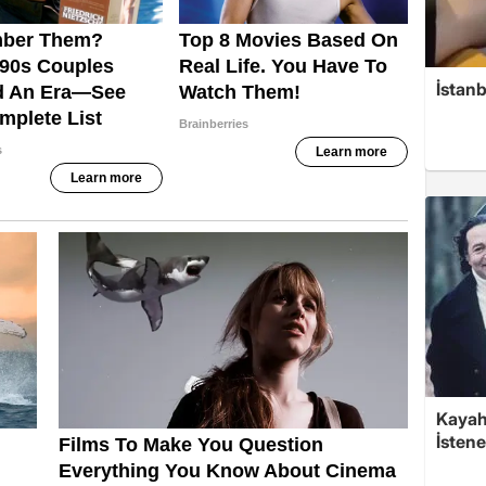
İstanb
Kayaha
İsten