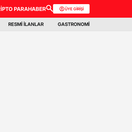
İPTO PARA
HABER
ÜYE GİRİŞİ
RESMİ İLANLAR
GASTRONOMİ