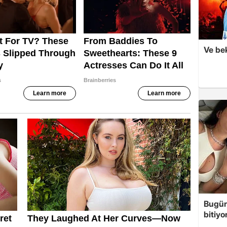
Ve be
Bugün 
bitiyo