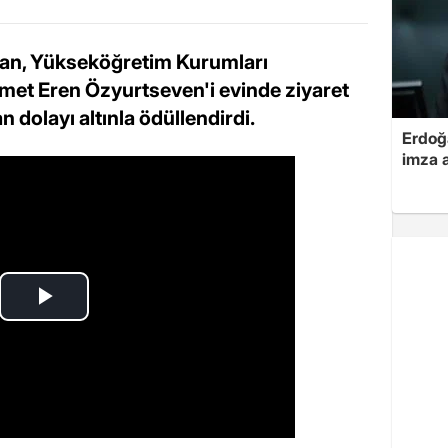
ğan, Yükseköğretim Kurumları
met Eren Özyurtseven'i evinde ziyaret
n dolayı altınla ödüllendirdi.
Erdoğa
imza a