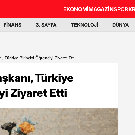
EKONOMİ
MAGAZİN
SPOR
KR
FİNANS
3. SAYFA
TEKNOLOJİ
DÜNYA
, Türkiye Birincisi Öğrenciyi Ziyaret Etti
aşkanı, Türkiye
i Ziyaret Etti