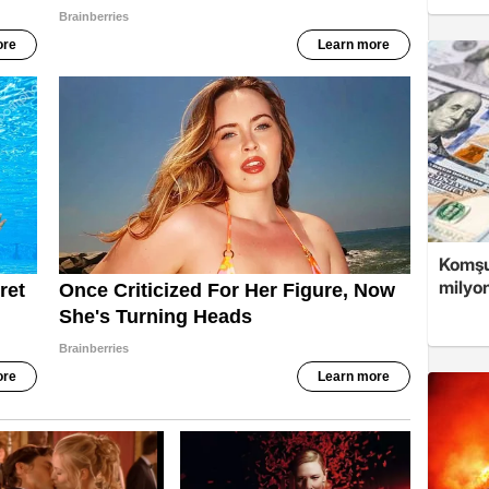
Komşuy
milyon