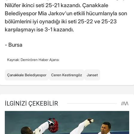
Nilüfer ikinci seti 25-21 kazandı. Çanakkale
Belediyespor Mia Jarkov'un etkili hücumlarıyla son
bölümlerini iyi oynadığı iki seti 25-22 ve 25-23
karşılaşmayı ise 3-1 kazandı.
- Bursa
Kaynak: Demirören Haber Ajansı
Çanakkale Belediyespor
Ceren Kestirengöz
Janset