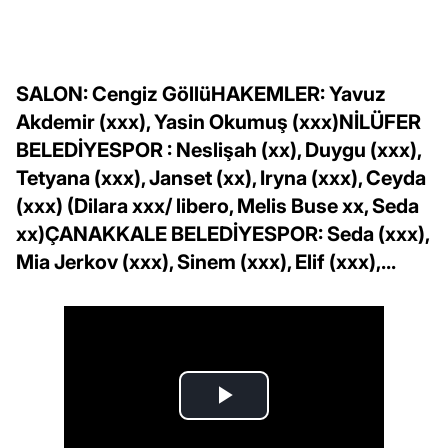
SALON: Cengiz GöllüHAKEMLER: Yavuz
Akdemir (xxx), Yasin Okumuş (xxx)NİLÜFER
BELEDİYESPOR : Neslişah (xx), Duygu (xxx),
Tetyana (xxx), Janset (xx), Iryna (xxx), Ceyda
(xxx) (Dilara xxx/ libero, Melis Buse xx, Seda
xx)ÇANAKKALE BELEDİYESPOR: Seda (xxx),
Mia Jerkov (xxx), Sinem (xxx), Elif (xxx),...