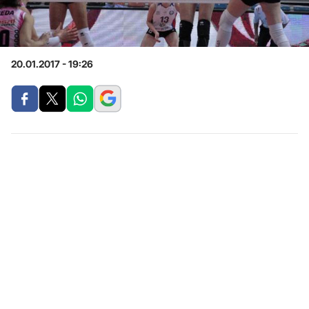
20.01.2017 - 19:26