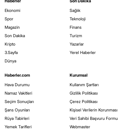
Haberler
Son Dakika
Ekonomi
Sağlık
Spor
Teknoloji
Magazin
Finans
Son Dakika
Turizm
Kripto
Yazarlar
3.Sayfa
Yerel Haberler
Dünya
Haberler.com
Kurumsal
Hava Durumu
Kullanım Şartları
Namaz Vakitleri
Gizlilik Politikası
Seçim Sonuçları
Çerez Politikası
Şans Oyunları
Kişisel Verilerin Korunması
Rüya Tabirleri
Veri Sahibi Başvuru Formu
Yemek Tarifleri
Webmaster