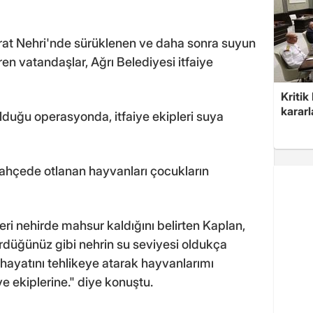
at Nehri'nde sürüklenen ve daha sonra suyun
en vatandaşlar, Ağrı Belediyesi itfaiye
Kritik
kararl
lduğu operasyonda, itfaiye ekipleri suya
ahçede otlanan hayvanları çocukların
ri nehirde mahsur kaldığını belirten Kaplan,
ördüğünüz gibi nehrin su seviyesi oldukça
eci hayatını tehlikeye atarak hayvanlarımı
ye ekiplerine." diye konuştu.