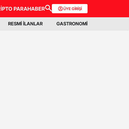
İPTO PARA
HABER
ÜYE GİRİŞİ
RESMİ İLANLAR
GASTRONOMİ