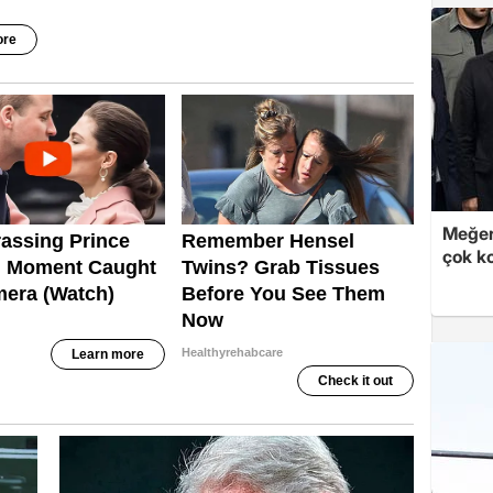
Meğer
çok k