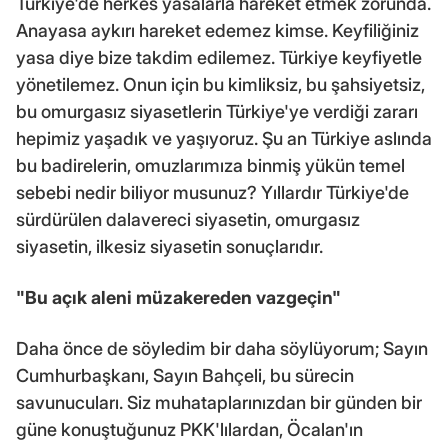
Türkiye'de herkes yasalarla hareket etmek zorunda.
Anayasa aykırı hareket edemez kimse. Keyfiliğiniz
yasa diye bize takdim edilemez. Türkiye keyfiyetle
yönetilemez. Onun için bu kimliksiz, bu şahsiyetsiz,
bu omurgasız siyasetlerin Türkiye'ye verdiği zararı
hepimiz yaşadık ve yaşıyoruz. Şu an Türkiye aslında
bu badirelerin, omuzlarımıza binmiş yükün temel
sebebi nedir biliyor musunuz? Yıllardır Türkiye'de
sürdürülen dalavereci siyasetin, omurgasız
siyasetin, ilkesiz siyasetin sonuçlarıdır.
"Bu açık aleni müzakereden vazgeçin"
Daha önce de söyledim bir daha söylüyorum; Sayın
Cumhurbaşkanı, Sayın Bahçeli, bu sürecin
savunucuları. Siz muhataplarınızdan bir günden bir
güne konuştuğunuz PKK'lılardan, Öcalan'ın