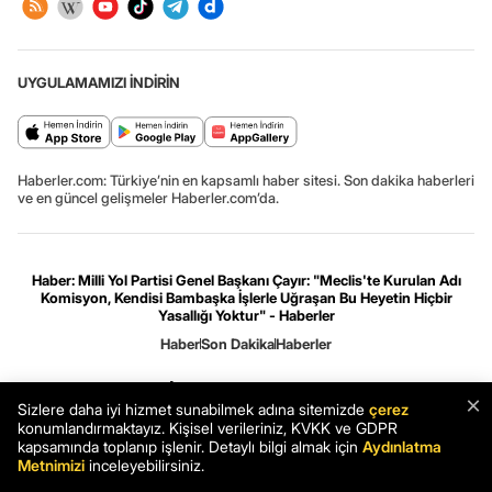
UYGULAMAMIZI İNDİRİN
Haberler.com: Türkiye’nin en kapsamlı haber sitesi. Son dakika haberleri
ve en güncel gelişmeler Haberler.com’da.
Haber: Milli Yol Partisi Genel Başkanı Çayır: "Meclis'te Kurulan Adı
Komisyon, Kendisi Bambaşka İşlerle Uğraşan Bu Heyetin Hiçbir
Yasallığı Yoktur" - Haberler
Haber
Son Dakika
Haberler
Gizlilik ve çerez ayarları
[Hata Bildir]
08.08.2026 23:31:51 #7.12# .HCFOK.
×
Sizlere daha iyi hizmet sunabilmek adına sitemizde
çerez
konumlandırmaktayız. Kişisel verileriniz, KVKK ve GDPR
kapsamında toplanıp işlenir. Detaylı bilgi almak için
Aydınlatma
Metnimizi
inceleyebilirsiniz.