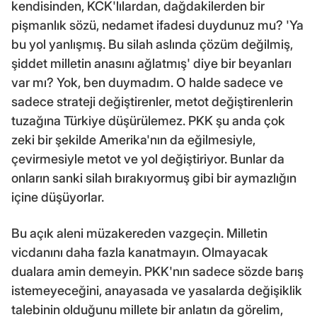
kendisinden, KCK'lılardan, dağdakilerden bir
pişmanlık sözü, nedamet ifadesi duydunuz mu? 'Ya
bu yol yanlışmış. Bu silah aslında çözüm değilmiş,
şiddet milletin anasını ağlatmış' diye bir beyanları
var mı? Yok, ben duymadım. O halde sadece ve
sadece strateji değiştirenler, metot değiştirenlerin
tuzağına Türkiye düşürülemez. PKK şu anda çok
zeki bir şekilde Amerika'nın da eğilmesiyle,
çevirmesiyle metot ve yol değiştiriyor. Bunlar da
onların sanki silah bırakıyormuş gibi bir aymazlığın
içine düşüyorlar.
Bu açık aleni müzakereden vazgeçin. Milletin
vicdanını daha fazla kanatmayın. Olmayacak
dualara amin demeyin. PKK'nın sadece sözde barış
istemeyeceğini, anayasada ve yasalarda değişiklik
talebinin olduğunu millete bir anlatın da görelim,