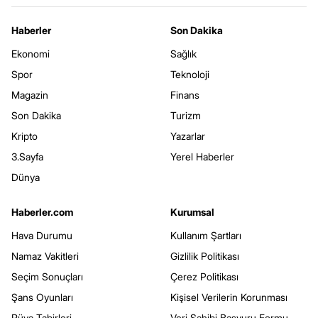
Haberler
Son Dakika
Ekonomi
Sağlık
Spor
Teknoloji
Magazin
Finans
Son Dakika
Turizm
Kripto
Yazarlar
3.Sayfa
Yerel Haberler
Dünya
Haberler.com
Kurumsal
Hava Durumu
Kullanım Şartları
Namaz Vakitleri
Gizlilik Politikası
Seçim Sonuçları
Çerez Politikası
Şans Oyunları
Kişisel Verilerin Korunması
Rüya Tabirleri
Veri Sahibi Başvuru Formu