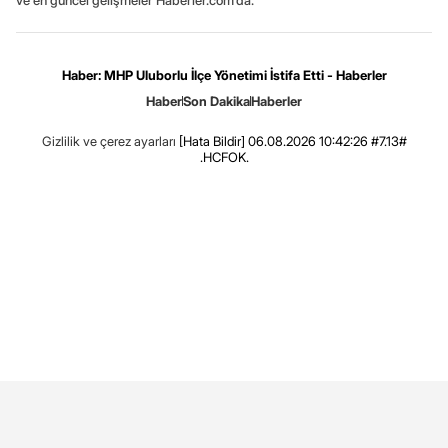
ve en güncel gelişmeler Haberler.com’da.
Haber: MHP Uluborlu İlçe Yönetimi İstifa Etti - Haberler
Haber
Son Dakika
Haberler
Gizlilik ve çerez ayarları
[Hata Bildir]
06.08.2026 10:42:26 #7.13#
.HCFOK.