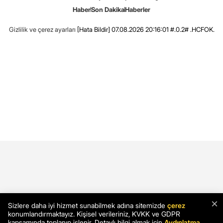
Haber
Son Dakika
Haberler
Gizlilik ve çerez ayarları
[Hata Bildir]
07.08.2026 20:16:01 #.0.2# .HCFOK.
×
Sizlere daha iyi hizmet sunabilmek adına sitemizde
çerez
konumlandırmaktayız. Kişisel verileriniz, KVKK ve GDPR
kapsamında toplanıp işlenir. Detaylı bilgi almak için
Aydınlatma