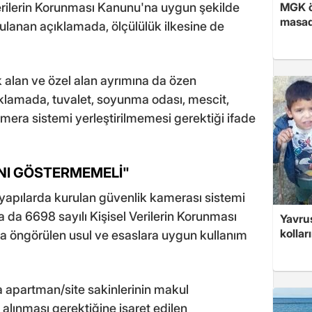
 Verilerin Korunması Kanunu'na uygun şekilde
MGK ön
masad
ulanan açıklamada, ölçülülük ilkesine de
alan ve özel alan ayrımına da özen
çıklamada, tuvalet, soyunma odası, mescit,
amera sistemi yerleştirilmemesi gerektiği ifade
NI GÖSTERMEMELİ"
yapılarda kurulan güvenlik kamerası sistemi
 da 6698 sayılı Kişisel Verilerin Korunması
Yavrus
kolları
ta öngörülen usul ve esaslara uygun kullanım
 apartman/site sakinlerinin makul
alınması gerektiğine işaret edilen