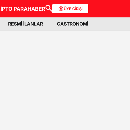
İPTO PARA
HABER
ÜYE GİRİŞİ
RESMİ İLANLAR
GASTRONOMİ