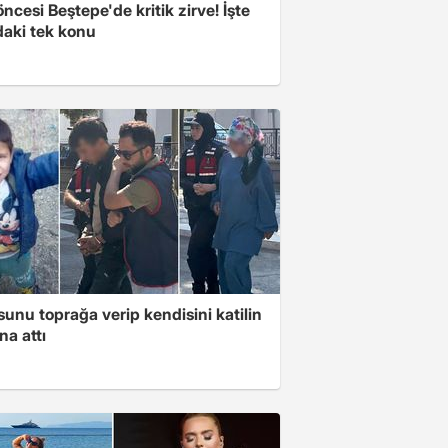
cesi Beştepe'de kritik zirve! İşte
aki tek konu
unu toprağa verip kendisini katilin
na attı