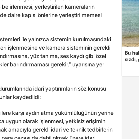
e belirlenmesi, yerleştirilen kameraların
de daire kapısı önlerine yerleştirilmemesi
temleri ile yalnızca sistemin kurulmasındaki
veri işlenmesine ve kamera sisteminin gerekli
Bu hal
ındırmasına, yüz tanıma, ses kaydı gibi özel
sızdı,
ler barındırmaması gerekir." uyarısına yer
urumlarında idari yaptırımların söz konusu
unlar kaydedildi:
 kişilere karşı aydınlatma yükümlülüğünün yerine
uka uygun olarak işlenmesi, yetkisiz erişimin
 amacıyla gerekli idari ve teknik tedbirlerin
i para cezası da dahil olmak üzere idari