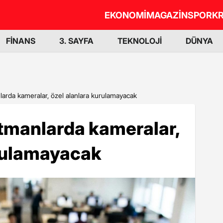
EKONOMİ
MAGAZİN
SPOR
KR
FİNANS
3. SAYFA
TEKNOLOJİ
DÜNYA
nlarda kameralar, özel alanlara kurulamayacak
artmanlarda kameralar,
urulamayacak