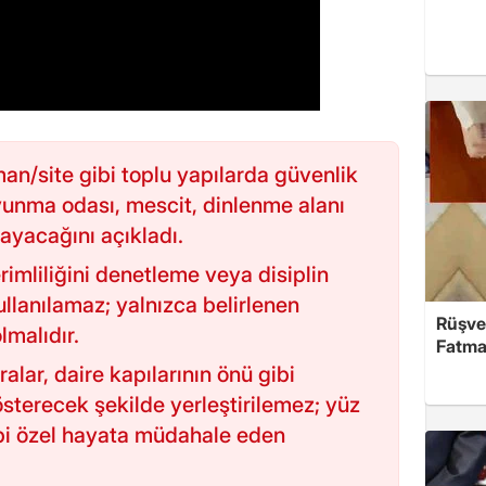
man/site gibi toplu yapılarda güvenlik
yunma odası, mescit, dinlenme alanı
mayacağını açıkladı.
rimliliğini denetleme veya disiplin
llanılamaz; yalnızca belirlenen
Rüşve
lmalıdır.
Fatma,
lar, daire kapılarının önü gibi
österecek şekilde yerleştirilemez; yüz
bi özel hayata müdahale eden