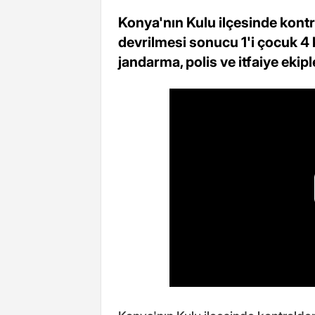
Konya'nın Kulu ilçesinde kont
devrilmesi sonucu 1'i çocuk 4 k
jandarma, polis ve itfaiye ekiple