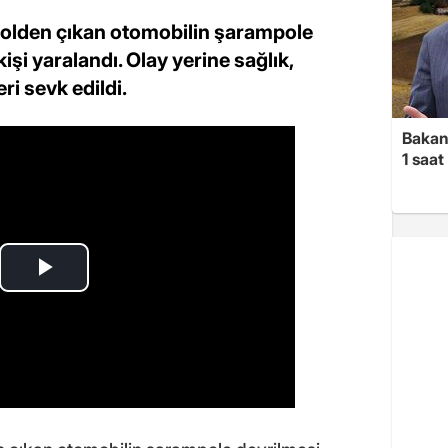
rolden çıkan otomobilin şarampole
işi yaralandı. Olay yerine sağlık,
ri sevk edildi.
Bakan 
1 saa