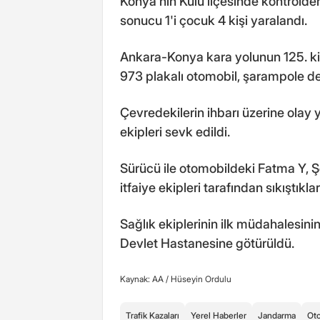
Konya'nın Kulu ilçesinde kontrolde
sonucu 1'i çocuk 4 kişi yaralandı.
Ankara-Konya kara yolunun 125. ki
973 plakalı otomobil, şarampole dev
Çevredekilerin ihbarı üzerine olay y
ekipleri sevk edildi.
Sürücü ile otomobildeki Fatma Y, Ş
itfaiye ekipleri tarafından sıkıştıklar
Sağlık ekiplerinin ilk müdahalesini
Devlet Hastanesine götürüldü.
Kaynak: AA /
Hüseyin Ordulu
Trafik Kazaları
Yerel Haberler
Jandarma
Ot