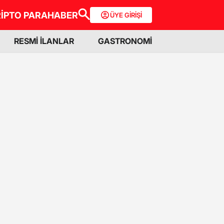
İPTO PARA
HABER
ÜYE GİRİŞİ
RESMİ İLANLAR
GASTRONOMİ