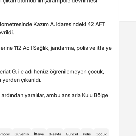
n çıkan otomobilin şarampole devrilmesi
lometresinde Kazım A. idaresindeki 42 AFT
rildi.
erine 112 Acil Sağlık, jandarma, polis ve itfaiye
eriat G. ile adı henüz öğrenilemeyen çocuk,
ı yerden çıkarıldı.
n ardından yaralılar, ambulanslarla Kulu Bölge
omobil
Güvenlik
İtfaiye
3-sayfa
Güncel
Polis
Çocuk