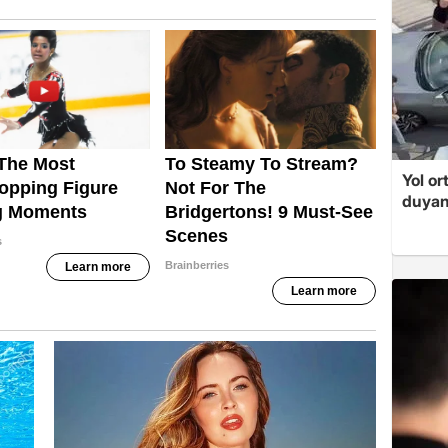
Yol or
duyan