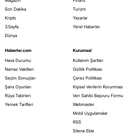
Magazin
Finans
Son Dakika
Turizm
Kripto
Yazarlar
3.Sayfa
Yerel Haberler
Dünya
Haberler.com
Kurumsal
Hava Durumu
Kullanım Şartları
Namaz Vakitleri
Gizlilik Politikası
Seçim Sonuçları
Çerez Politikası
Şans Oyunları
Kişisel Verilerin Korunması
Rüya Tabirleri
Veri Sahibi Başvuru Formu
Yemek Tarifleri
Webmaster
Mobil Uygulamalar
RSS
Sitene Ekle