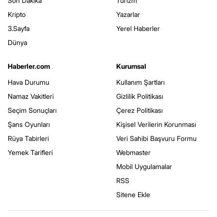
Son Dakika
Turizm
Kripto
Yazarlar
3.Sayfa
Yerel Haberler
Dünya
Haberler.com
Kurumsal
Hava Durumu
Kullanım Şartları
Namaz Vakitleri
Gizlilik Politikası
Seçim Sonuçları
Çerez Politikası
Şans Oyunları
Kişisel Verilerin Korunması
Rüya Tabirleri
Veri Sahibi Başvuru Formu
Yemek Tarifleri
Webmaster
Mobil Uygulamalar
RSS
Sitene Ekle