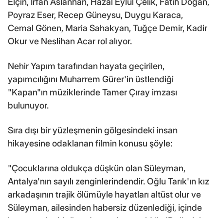
Elçin, İrfan Aslanhan, Hazal Eylül Çelik, Fatih Doğan,
Poyraz Eser, Recep Güneysu, Duygu Karaca,
Cemal Gönen, Maria Sahakyan, Tuğçe Demir, Kadir
Okur ve Neslihan Acar rol alıyor.
Nehir Yapım tarafından hayata geçirilen,
yapımcılığını Muharrem Gürer'in üstlendiği
"Kapan"ın müziklerinde Tamer Çıray imzası
bulunuyor.
Sıra dışı bir yüzleşmenin gölgesindeki insan
hikayesine odaklanan filmin konusu şöyle:
"Çocuklarına oldukça düşkün olan Süleyman,
Antalya'nın sayılı zenginlerindendir. Oğlu Tarık'ın kız
arkadaşının trajik ölümüyle hayatları altüst olur ve
Süleyman, ailesinden habersiz düzenlediği, içinde