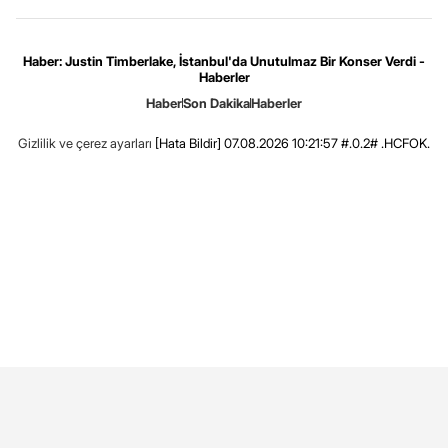
Haber: Justin Timberlake, İstanbul'da Unutulmaz Bir Konser Verdi -
Haberler
Haber
Son Dakika
Haberler
Gizlilik ve çerez ayarları
[Hata Bildir]
07.08.2026 10:21:57 #.0.2# .HCFOK.