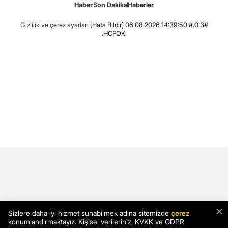
Haber
Son Dakika
Haberler
Gizlilik ve çerez ayarları
[Hata Bildir]
06.08.2026 14:39:50 #.0.3#
.HCFOK.
×
Sizlere daha iyi hizmet sunabilmek adına sitemizde
çerez
konumlandırmaktayız. Kişisel verileriniz, KVKK ve GDPR