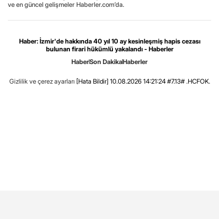
ve en güncel gelişmeler Haberler.com’da.
Haber: İzmir'de hakkında 40 yıl 10 ay kesinleşmiş hapis cezası
bulunan firari hükümlü yakalandı - Haberler
Haber
Son Dakika
Haberler
Gizlilik ve çerez ayarları
[Hata Bildir]
10.08.2026 14:21:24 #7.13# .HCFOK.