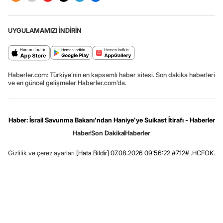
UYGULAMAMIZI İNDİRİN
Haberler.com: Türkiye’nin en kapsamlı haber sitesi. Son dakika haberleri
ve en güncel gelişmeler Haberler.com’da.
Haber: İsrail Savunma Bakanı'ndan Haniye'ye Suikast İtirafı - Haberler
Haber
Son Dakika
Haberler
Gizlilik ve çerez ayarları
[Hata Bildir]
07.08.2026 09:56:22 #7.12# .HCFOK.