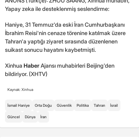
ANONS (Türkçe): ZHOU SAANG, Xinhua muhabiri,
Yapay zeka ile desteklenmiş seslendirme:
Haniye, 31 Temmuz'da eski İran Cumhurbaşkanı
İbrahim Reisi'nin cenaze törenine katılmak üzere
Tahran'a yaptığı ziyaret sırasında düzenlenen
suikast sonucu hayatını kaybetmişti.
Xinhua
Haber
Ajansı muhabirleri Beijing'den
bildiriyor. (XHTV)
Kaynak: Xinhua
İsmail Haniye
Orta Doğu
Güvenlik
Politika
Tahran
İsrail
Güncel
Dünya
İran