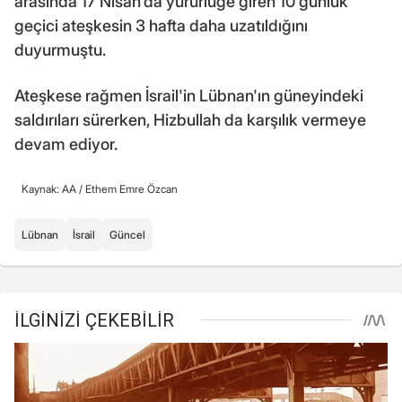
arasında 17 Nisan'da yürürlüğe giren 10 günlük
geçici ateşkesin 3 hafta daha uzatıldığını
duyurmuştu.
Ateşkese rağmen İsrail'in Lübnan'ın güneyindeki
saldırıları sürerken, Hizbullah da karşılık vermeye
devam ediyor.
Kaynak: AA /
Ethem Emre Özcan
Lübnan
İsrail
Güncel