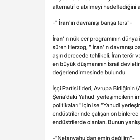
alternatif olabilmeyi hedeflediğini a
-"
İran
'ın davranışı barışa ters"-
İran
'ın nükleer programının dünya i
süren Herzog, "
İran
'ın davranışı ba
aşırı derecede tehlikeli. İran terör v
en büyük düşmanının İsrail devletin
değerlendirmesinde bulundu.
İşçi Partisi lideri, Avrupa Birliğinin
Şeria'daki Yahudi yerleşimcilerin im
politikaları" için ise "Yahudi yerleşi
endüstrilerinde çalışan on binlerce Fili
endüstrilerde olanları. Bunun yan
-"Netanyahu'dan emin değilim"-