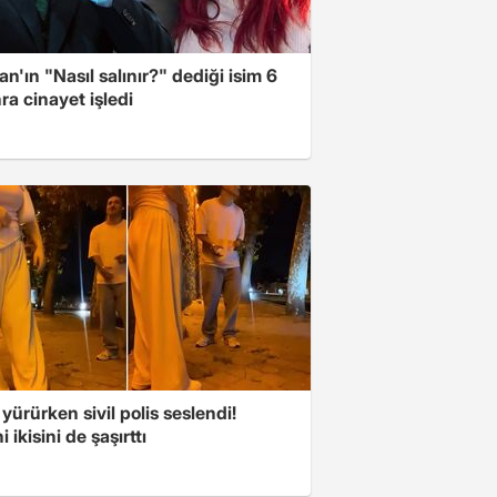
n'ın "Nasıl salınır?" dediği isim 6
nra cinayet işledi
 yürürken sivil polis seslendi!
 ikisini de şaşırttı