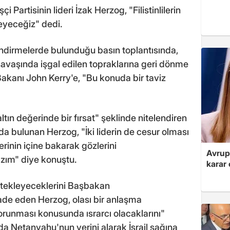
 Partisinin lideri İzak Herzog, "Filistinlilerin
meyeceğiz" dedi.
dirmelerde bulunduğu basın toplantısında,
67 savaşında işgal edilen topraklarına geri dönme
Bakanı John Kerry'e, "Bu konuda bir taviz
ın değerinde bir fırsat" şeklinde nitelendiren
nda bulunan Herzog, "İki liderin de cesur olması
lerinin içine bakarak gözlerini
Avrupa
zım" diye konuştu.
karar 
destekleyeceklerini Başbakan
fade eden Herzog, olası bir anlaşma
n korunması konusunda ısrarcı olacaklarını"
a Netanyahu'nun yerini alarak İsrail sağına