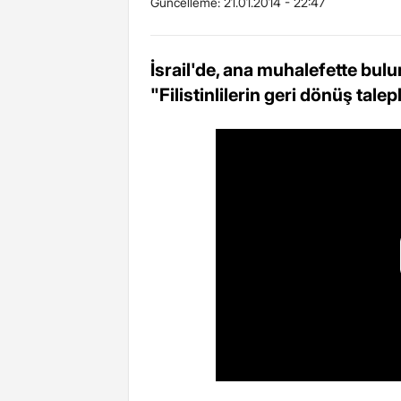
Güncelleme:
21.01.2014 - 22:47
İsrail'de, ana muhalefette bulun
"Filistinlilerin geri dönüş tale