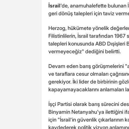
İsrail
'de, anamuhalefette bulunan İşçi
geri dönüş talepleri için taviz ver
Herzog, hükümete yönelik değerlen
Filistinlilerin, İsrail tarafından 19
talepleri konusunda ABD Dışişleri 
vermeyeceğiz" dediğini belirtti.
Devam eden barış görüşmelerini "alt
ve taraflara cesur olmaları çağrısı
gerekiyor. İki lider de birbirinin göz
kapayamayacaklarını anlamaları la
İşçi Partisi olarak barış sürecini 
Binyamin Netanyahu'ya ilettiğini i
için "İsrail'in güvenlik çıkarlarını
kaydederek politik vizyon anlamınd