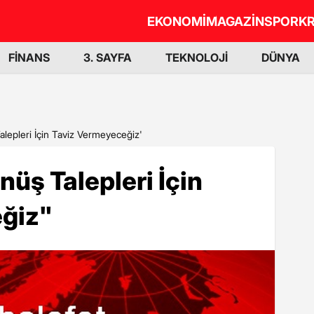
EKONOMİ
MAGAZİN
SPOR
KR
FİNANS
3. SAYFA
TEKNOLOJİ
DÜNYA
 Talepleri İçin Taviz Vermeyeceğiz'
önüş Talepleri İçin
ğiz"