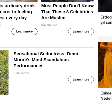
Erdoğa
yıl so
Eşiyle
Nedeni