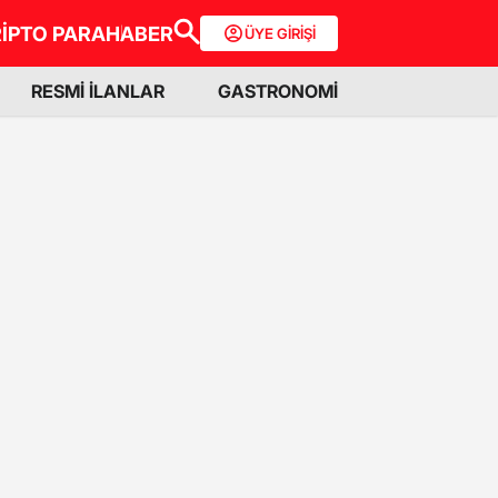
İPTO PARA
HABER
ÜYE GİRİŞİ
RESMİ İLANLAR
GASTRONOMİ