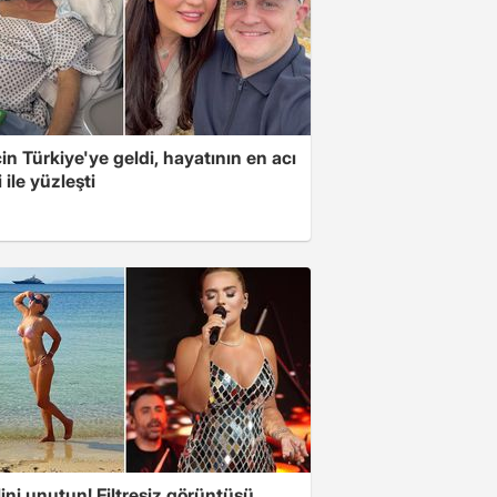
için Türkiye'ye geldi, hayatının en acı
 ile yüzleşti
ini unutun! Filtresiz görüntüsü