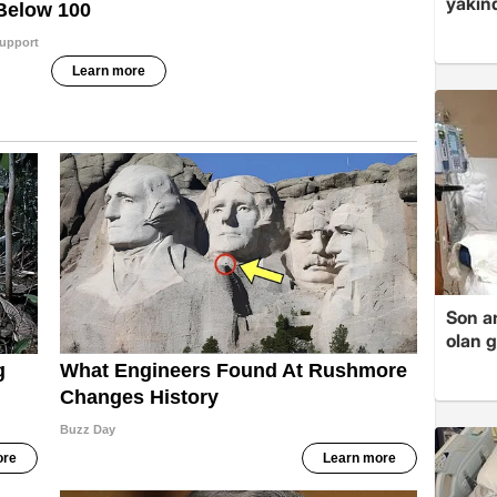
yakınd
Son a
olan 