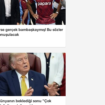
se gerçek bambaşkaymış! Bu sözler
onuşulacak
ünyanın beklediği sonu "Çok