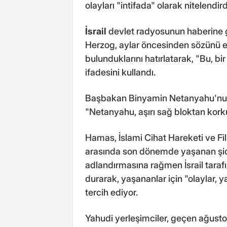
olayları "intifada" olarak nitelendird
İsrail
devlet radyosunun haberine gör
Herzog, aylar öncesinden sözünü et
bulunduklarını hatırlatarak, "Bu, bi
ifadesini kullandı.
Başbakan Binyamin Netanyahu'nun 
"Netanyahu, aşırı sağ bloktan kork
Hamas, İslami Cihat Hareketi ve Filis
arasında son dönemde yaşanan şidde
adlandırmasına rağmen İsrail taraf
durarak, yaşananlar için "olaylar, y
tercih ediyor.
Yahudi yerleşimciler, geçen ağusto