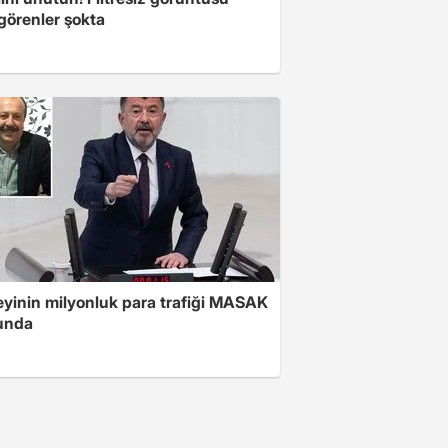
 görenler şokta
yinin milyonluk para trafiği MASAK
unda