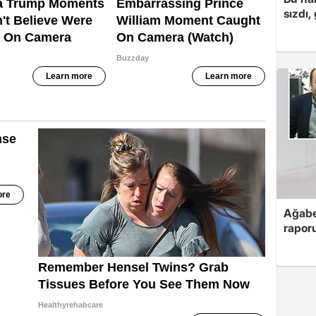
sızdı,
Ağabe
rapor