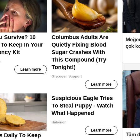
Meğer
çok k
Tüm d