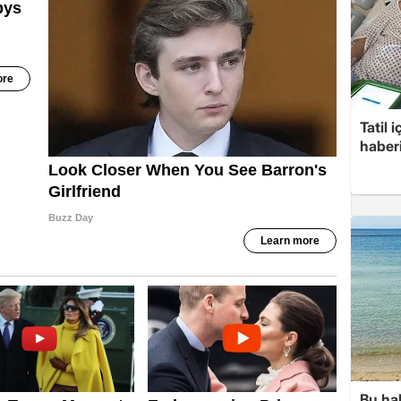
Tatil 
haberi
Bu hal