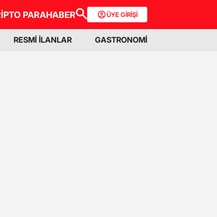
İPTO PARA
HABER
ÜYE GİRİŞİ
RESMİ İLANLAR
GASTRONOMİ