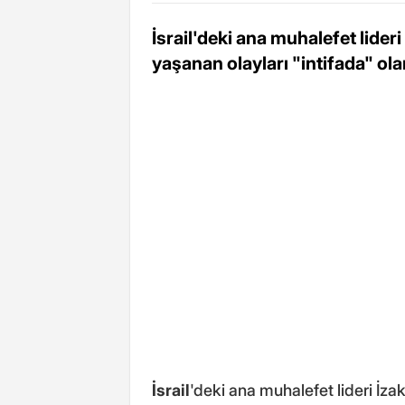
İsrail'deki ana muhalefet lider
yaşanan olayları "intifada" ola
İsrail
'deki ana muhalefet lideri İz