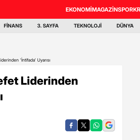
EKONOMİ
MAGAZİN
SPOR
KR
FİNANS
3. SAYFA
TEKNOLOJİ
DÜNYA
iderinden 'İntifada' Uyarısı
efet Liderinden
ı