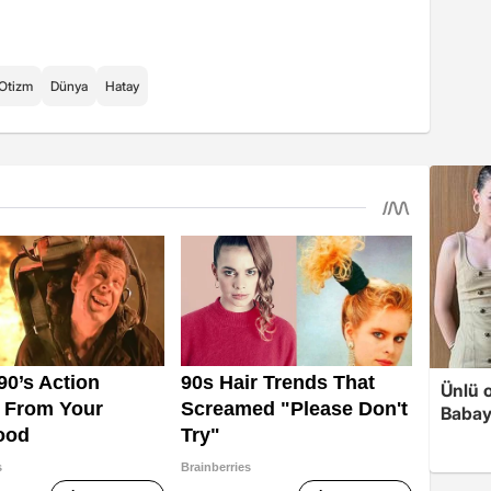
Otizm
Dünya
Hatay
Ünlü 
Babay