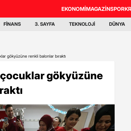
EKONOMİ
MAGAZİN
SPOR
KR
FİNANS
3. SAYFA
TEKNOLOJİ
DÜNYA
klar gökyüzüne renkli balonlar bıraktı
i çocuklar gökyüzüne
raktı