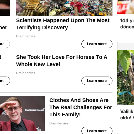
144 yı
dönem
Valili
oldu! 