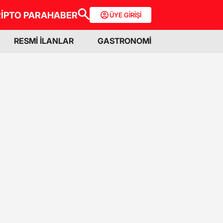
İPTO PARA
HABER
ÜYE GİRİŞİ
RESMİ İLANLAR
GASTRONOMİ