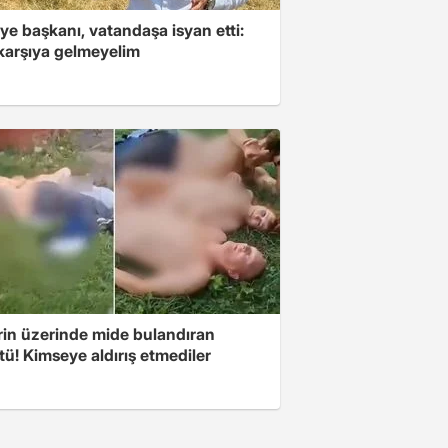
ye başkanı, vatandaşa isyan etti:
 karşıya gelmeyelim
rin üzerinde mide bulandıran
ü! Kimseye aldırış etmediler