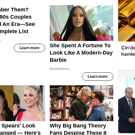
Çin'de
hamle