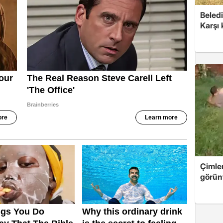
Beledi
Karşı
Çimle
görünt