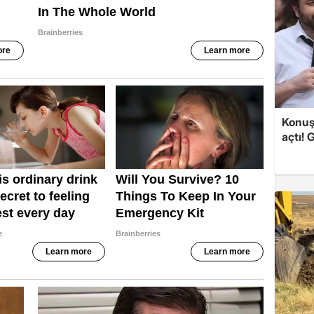
Konuşa
açtı! 