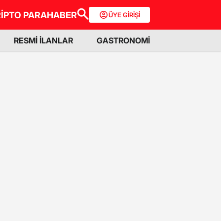
İPTO PARA
HABER
ÜYE GİRİŞİ
RESMİ İLANLAR
GASTRONOMİ