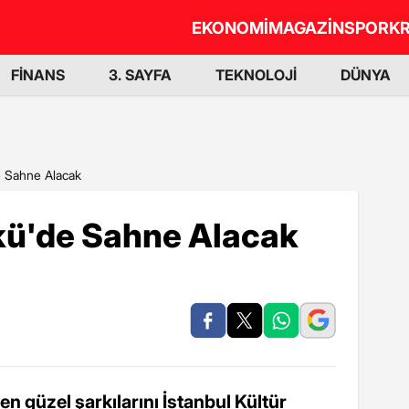
EKONOMİ
MAGAZİN
SPOR
KR
FİNANS
3. SAYFA
TEKNOLOJİ
DÜNYA
e Sahne Alacak
İkü'de Sahne Alacak
n güzel şarkılarını İstanbul Kültür