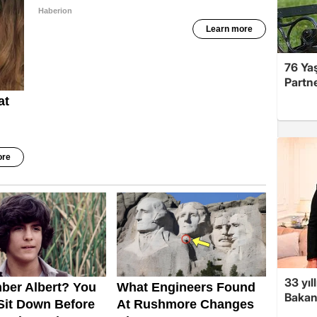
76 Ya
Partne
33 yıl
Bakanl