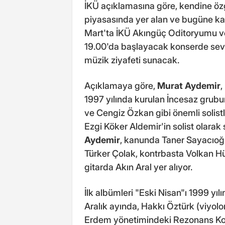
İKÜ açıklamasına göre, kendine özg
piyasasında yer alan ve bugüne ka
Mart'ta İKÜ Akıngüç Oditoryumu v
19.00'da başlayacak konserde sevil
müzik ziyafeti sunacak.
Açıklamaya göre,
Murat Aydemir
,
1997 yılında kurulan İncesaz grub
ve Cengiz Özkan gibi önemli solist
Ezgi Köker Aldemir'in solist olara
Aydemir
, kanunda Taner Sayacıoğ
Türker Çolak, kontrbasta Volkan Hü
gitarda Akın Aral yer alıyor.
İlk albümleri "Eski Nisan"ı 1999 yı
Aralık ayında, Hakkı Öztürk (viyolo
Erdem yönetimindeki Rezonans Kor