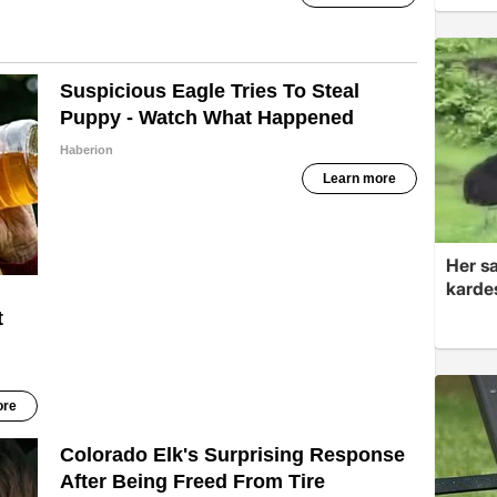
Her sa
kardeş