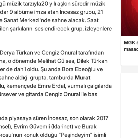
ü müzik tarzıyla20 yılı aşkın süredir müzik
dar 9 albüme imza atan İncesaz grubu, 21
e Sanat Merkezi'nde sahne alacak. Saat
en şarkılarını seslendirecek grup, izleyenlere
MGK ön
masad
 Derya Türkan ve Cengiz Onural tarafından
una, o dönemde Melihat Gülses, Dilek Türkan
ler de dahil oldu. Şu anda Bora Ebeoğlu ve
k sahne aldığı grupta, tamburda
Murat
lu, kemençede Emre Erdal, vurmalı çalgılarda
rsever ve gitarda Cengiz Onural ile bas
lında piyasaya süren İncesaz, son olarak 2017
nsel), Evrim Güvemli (klarinet) ve Burak
osu'nun konuk olduğu "Peşindeyim" isimli