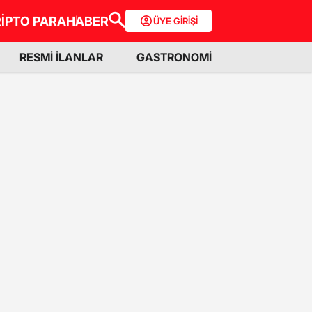
İPTO PARA
HABER
ÜYE GİRİŞİ
RESMİ İLANLAR
GASTRONOMİ