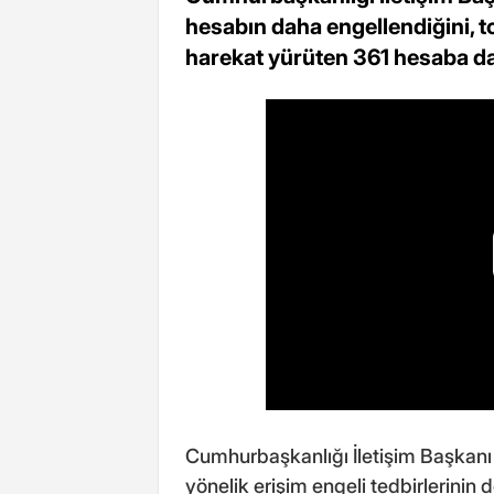
hesabın daha engellendiğini, to
harekat yürüten 361 hesaba da 
Cumhurbaşkanlığı İletişim Başkanı B
yönelik erişim engeli tedbirlerini