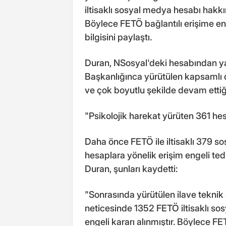
iltisaklı sosyal medya hesabı hakkın
Böylece FETÖ bağlantılı erişime en
bilgisini paylaştı.
Duran, NSosyal'deki hesabından ya
Başkanlığınca yürütülen kapsamlı dij
ve çok boyutlu şekilde devam ettiğin
"Psikolojik harekat yürüten 361 he
Daha önce FETÖ ile iltisaklı 379 so
hesaplara yönelik erişim engeli tedb
Duran, şunları kaydetti:
"Sonrasında yürütülen ilave teknik 
neticesinde 1352 FETÖ iltisaklı s
engeli kararı alınmıştır. Böylece F