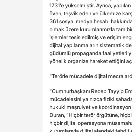
1731'e yükselmiştir. Ayrıca, yapıla
öven, teşvik eden ve ülkemize karşı
361 sosyal medya hesabı hakkında d
olmak üzere kurumlarımızla tam bi
işlemler tesis edilmiş ve erişim eng
dijital yapılanmaların sistematik d
güdümlü propaganda faaliyetleri
yönelik organize hareket ettiğini a
"Terörle mücadele dijital mecralard
"Cumhurbaşkanı Recep Tayyip Erdoğa
mücadelesini yalnızca fiziki sahada 
hukuki meşruiyet ve koordinasyon a
Duran, "Hiçbir terör örgütüne, hiçbi
hiçbir dijital operasyona müsamaha
kurumlarıyla dijital alandaki tehdi