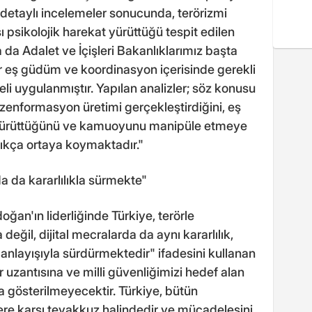
n detaylı incelemeler sonucunda, terörizmi
 psikolojik harekat yürüttüğü tespit edilen
a Adalet ve İçişleri Bakanlıklarımız başta
r eş güdüm ve koordinasyon içerisinde gerekli
eli uygulanmıştır. Yapılan analizler; söz konusu
ezenformasyon üretimi gerçekleştirdiğini, eş
 yürüttüğünü ve kamuoyunu manipüle etmeye
çıkça ortaya koymaktadır."
a da kararlılıkla sürmekte"
n'ın liderliğinde Türkiye, terörle
değil, dijital mecralarda da aynı kararlılık,
nlayışıyla sürdürmektedir" ifadesini kullanan
r uzantısına ve milli güvenliğimizi hedef alan
 gösterilmeyecektir. Türkiye, bütün
tlere karşı teyakkuz halindedir ve mücadelesini