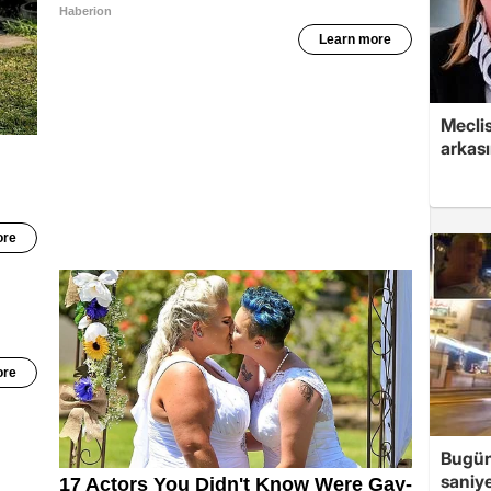
Mecli
arkası
Bugün
saniye