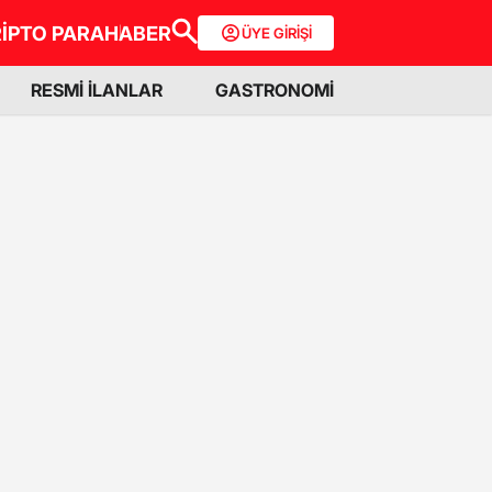
İPTO PARA
HABER
ÜYE GİRİŞİ
RESMİ İLANLAR
GASTRONOMİ