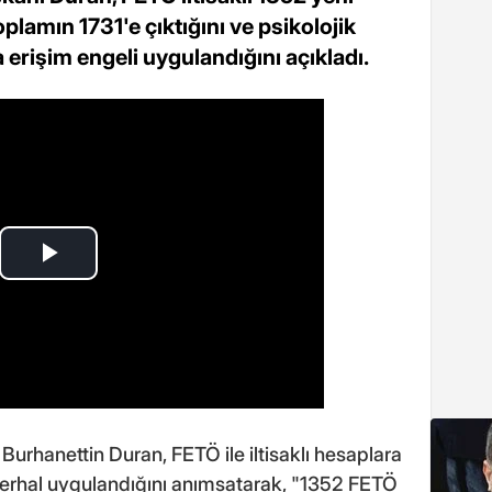
plamın 1731'e çıktığını ve psikolojik
erişim engeli uygulandığını açıkladı.
urhanettin Duran, FETÖ ile iltisaklı hesaplara
n derhal uygulandığını anımsatarak, "1352 FETÖ