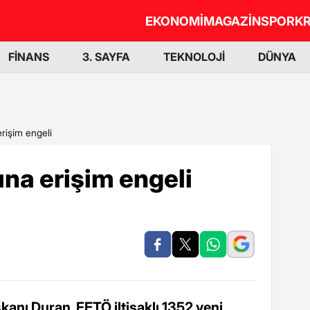
EKONOMİ
MAGAZİN
SPOR
KR
FİNANS
3. SAYFA
TEKNOLOJİ
DÜNYA
rişim engeli
na erişim engeli
anı Duran, FETÖ iltisaklı 1352 yeni