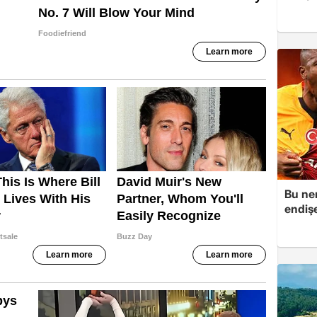
Bu ner
endiş