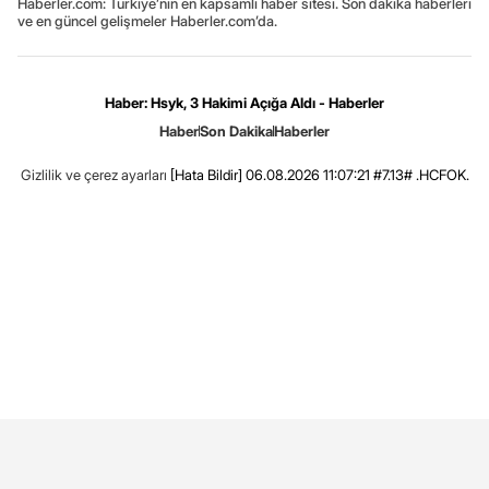
Haberler.com: Türkiye’nin en kapsamlı haber sitesi. Son dakika haberleri
ve en güncel gelişmeler Haberler.com’da.
Haber: Hsyk, 3 Hakimi Açığa Aldı - Haberler
Haber
Son Dakika
Haberler
Gizlilik ve çerez ayarları
[Hata Bildir]
06.08.2026 11:07:21 #7.13# .HCFOK.