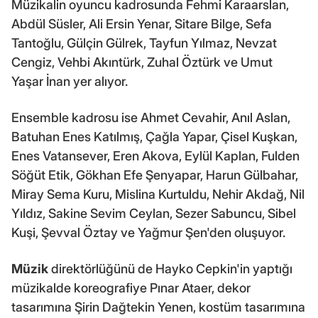
Müzikalin oyuncu kadrosunda Fehmi Karaarslan,
Abdül Süsler, Ali Ersin Yenar, Sitare Bilge, Sefa
Tantoğlu, Gülçin Gülrek, Tayfun Yılmaz, Nevzat
Cengiz, Vehbi Akıntürk, Zuhal Öztürk ve Umut
Yaşar İnan yer alıyor.
Ensemble kadrosu ise Ahmet Cevahir, Anıl Aslan,
Batuhan Enes Katılmış, Çağla Yapar, Çisel Kuşkan,
Enes Vatansever, Eren Akova, Eylül Kaplan, Fulden
Söğüt Etik, Gökhan Efe Şenyapar, Harun Gülbahar,
Miray Sema Kuru, Mislina Kurtuldu, Nehir Akdağ, Nil
Yıldız, Sakine Sevim Ceylan, Sezer Sabuncu, Sibel
Kuşi, Şevval Öztay ve Yağmur Şen'den oluşuyor.
Müzik
direktörlüğünü de Hayko Cepkin'in yaptığı
müzikalde koreografiye Pınar Ataer, dekor
tasarımına Şirin Dağtekin Yenen, kostüm tasarımına