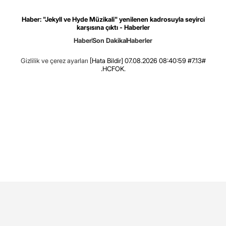
Haber: "Jekyll ve Hyde Müzikali" yenilenen kadrosuyla seyirci
karşısına çıktı - Haberler
Haber
Son Dakika
Haberler
Gizlilik ve çerez ayarları
[Hata Bildir]
07.08.2026 08:40:59 #7.13#
.HCFOK.