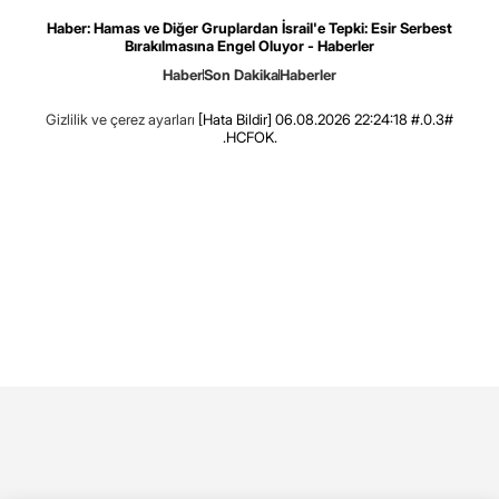
Haber: Hamas ve Diğer Gruplardan İsrail'e Tepki: Esir Serbest
Bırakılmasına Engel Oluyor - Haberler
Haber
Son Dakika
Haberler
Gizlilik ve çerez ayarları
[Hata Bildir]
06.08.2026 22:24:18 #.0.3#
.HCFOK.