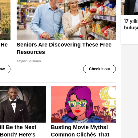
17 yıl
buluşm