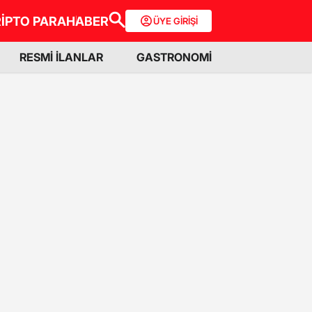
İPTO PARA
HABER
ÜYE GİRİŞİ
RESMİ İLANLAR
GASTRONOMİ