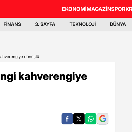
EKONOMİ
MAGAZİN
SPOR
KR
FİNANS
3. SAYFA
TEKNOLOJİ
DÜNYA
 kahverengiye dönüştü
engi kahverengiye