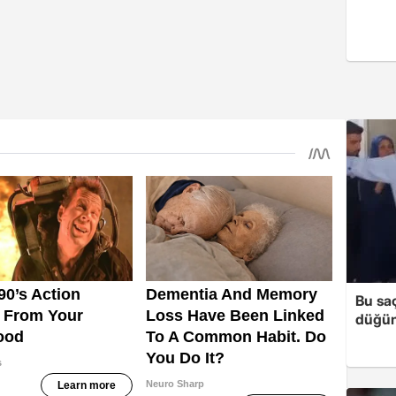
Bu sa
düğün 