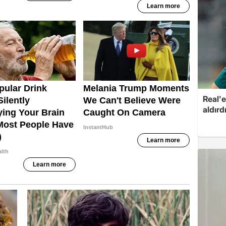
Real'e
aldırd