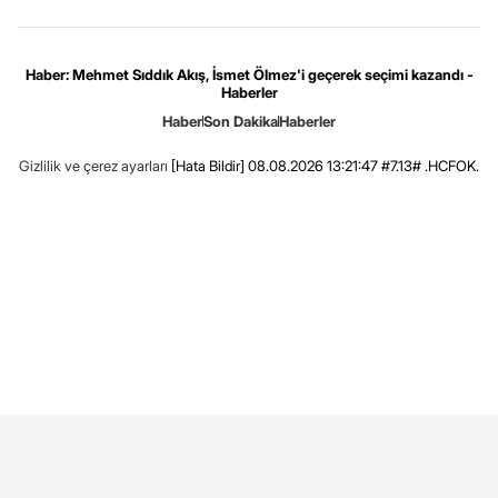
Haber: Mehmet Sıddık Akış, İsmet Ölmez'i geçerek seçimi kazandı -
Haberler
Haber
Son Dakika
Haberler
Gizlilik ve çerez ayarları
[Hata Bildir]
08.08.2026 13:21:47 #7.13# .HCFOK.