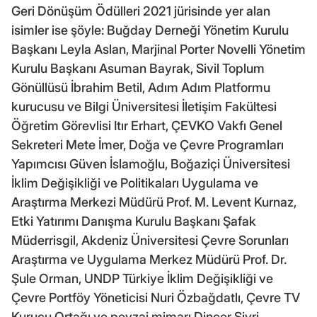
Geri Dönüşüm Ödülleri 2021 jürisinde yer alan
isimler ise şöyle: Buğday Derneği Yönetim Kurulu
Başkanı Leyla Aslan, Marjinal Porter Novelli Yönetim
Kurulu Başkanı Asuman Bayrak, Sivil Toplum
Gönüllüsü İbrahim Betil, Adım Adım Platformu
kurucusu ve Bilgi Üniversitesi İletişim Fakültesi
Öğretim Görevlisi Itır Erhart, ÇEVKO Vakfı Genel
Sekreteri Mete İmer, Doğa ve Çevre Programları
Yapımcısı Güven İslamoğlu, Boğaziçi Üniversitesi
İklim Değişikliği ve Politikaları Uygulama ve
Araştırma Merkezi Müdürü Prof. M. Levent Kurnaz,
Etki Yatırımı Danışma Kurulu Başkanı Şafak
Müderrisgil, Akdeniz Üniversitesi Çevre Sorunları
Araştırma ve Uygulama Merkez Müdürü Prof. Dr.
Şule Orman, UNDP Türkiye İklim Değişikliği ve
Çevre Portföy Yöneticisi Nuri Özbağdatlı, Çevre TV
Kurucu Ortağı ve peyzaj mimarı Dinçer Sivri,