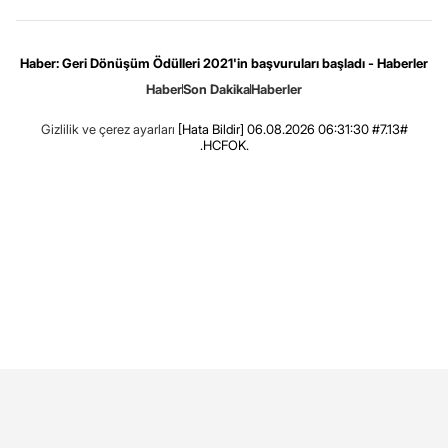
Haber: Geri Dönüşüm Ödülleri 2021'in başvuruları başladı - Haberler
Haber
Son Dakika
Haberler
Gizlilik ve çerez ayarları
[Hata Bildir]
06.08.2026 06:31:30 #7.13#
.HCFOK.