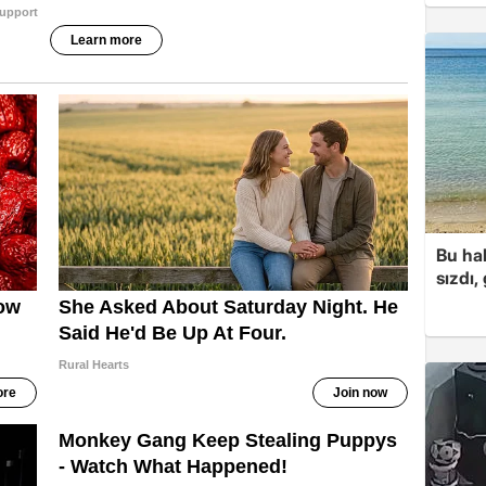
Bu hal
sızdı,