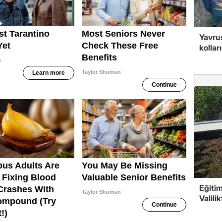
Yavrus
kolları
Eğitim
Valili