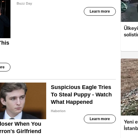
Ülkeyi
solist
Yeni e
İstan