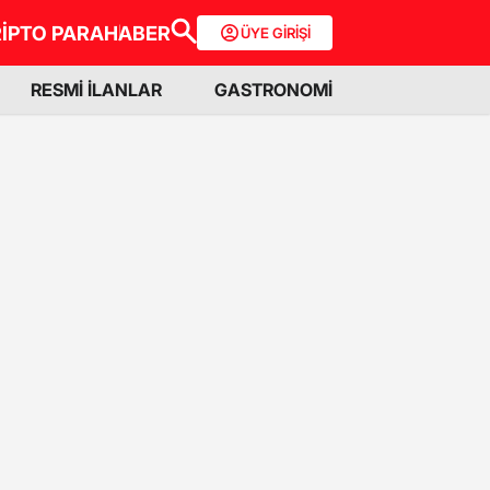
İPTO PARA
HABER
ÜYE GİRİŞİ
RESMİ İLANLAR
GASTRONOMİ